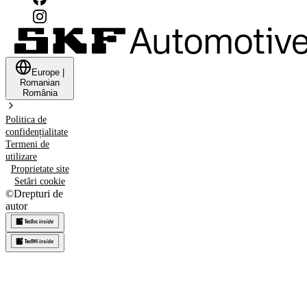
Europe
|
Romanian
România
Politica de
confidențialitate
Termeni de
utilizare
Proprietate site
Setări cookie
©
Drepturi de
autor