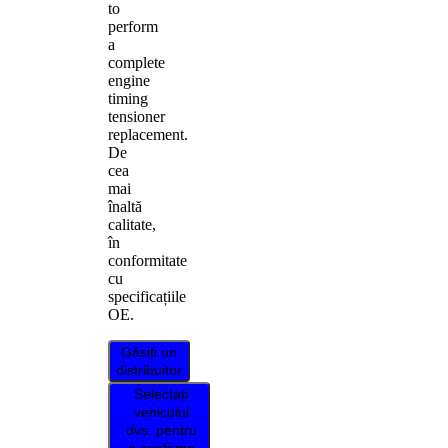
to
perform
a
complete
engine
timing
tensioner
replacement.
De
cea
mai
înaltă
calitate,
în
conformitate
cu
specificațiile
OE.
Găsiți un
distribuitor
Selectați
vehiculul
dvs. pentru
a confirma