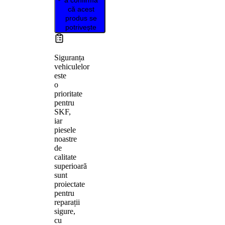
că acest
produs se
potrivește
Siguranța
vehiculelor
este
o
prioritate
pentru
SKF,
iar
piesele
noastre
de
calitate
superioară
sunt
proiectate
pentru
reparații
sigure,
cu