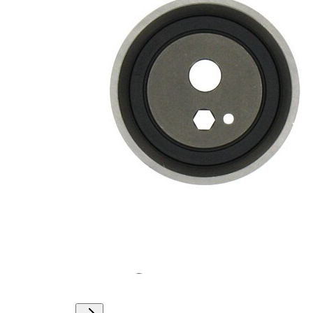
Actionare
rola
manual
intinzatoare