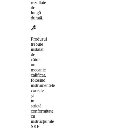
rezultate
de
lungă
durată.
Produsul
trebuie
instalat
de
către
un
mecanic
calificat,
folosind
instrumentele
corecte
și
în
strictă
conformitate
cu
instrucțiunile
SKF