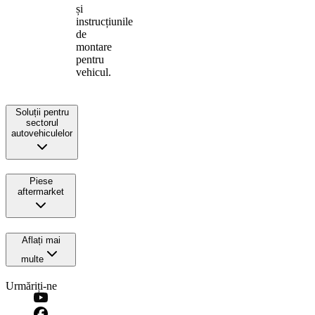
și
instrucțiunile
de
montare
pentru
vehicul.
Soluții pentru
sectorul
autovehiculelor
Piese
aftermarket
Aflați mai
multe
Urmăriți-ne