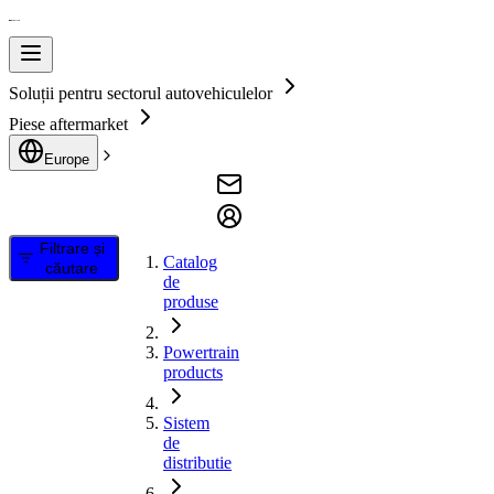
Soluții pentru sectorul autovehiculelor
Piese aftermarket
Europe
Filtrare și
Catalog
căutare
de
produse
Powertrain
products
Sistem
de
distributie