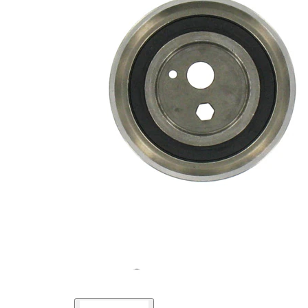
Actionare
rola
manual
intinzatoare