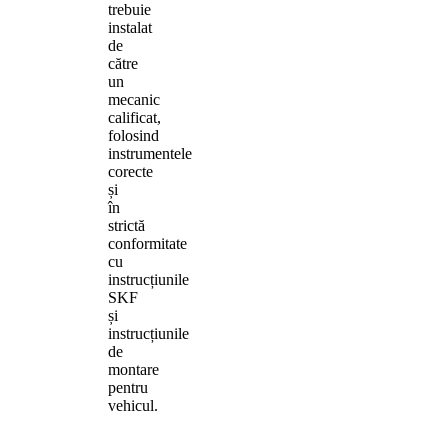
trebuie
instalat
de
către
un
mecanic
calificat,
folosind
instrumentele
corecte
și
în
strictă
conformitate
cu
instrucțiunile
SKF
și
instrucțiunile
de
montare
pentru
vehicul.