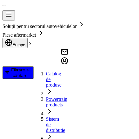
Soluții pentru sectorul autovehiculelor
Piese aftermarket
Europe
Filtrare și
Catalog
căutare
de
produse
Powertrain
products
Sistem
de
distributie