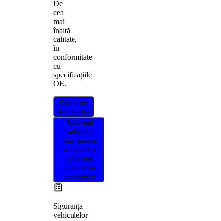
De
cea
mai
înaltă
calitate,
în
conformitate
cu
specificațiile
OE.
Găsiți un
distribuitor
Selectați
vehiculul
dvs. pentru
a confirma
că acest
produs se
potrivește
Siguranța
vehiculelor