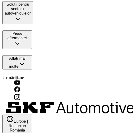
Soluții pentru
sectorul
autovehiculelor
Piese
aftermarket
Aflați mai
multe
Urmăriți-ne
Europe
|
Romanian
România