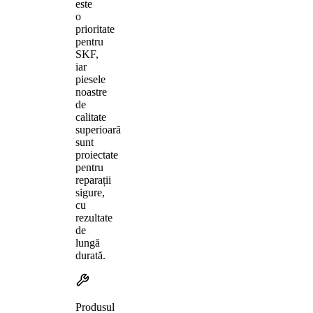
este
o
prioritate
pentru
SKF,
iar
piesele
noastre
de
calitate
superioară
sunt
proiectate
pentru
reparații
sigure,
cu
rezultate
de
lungă
durată.
Produsul