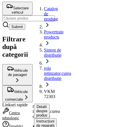
Selectare
Catalog
vehicul
de
produse
Submit
Powertrain
products
Filtrare
după
Sistem de
categorii
distributie
rola
Vehicule
intinzator,curea
de pasageri
distributie
VKM
Vehicule
72303
comerciale
Linkuri rapide
rola
Detalii
intinzator,curea
despre
Centru
produs
distributie
tehnologic
Instrucțiuni
de reparații
Întrebări