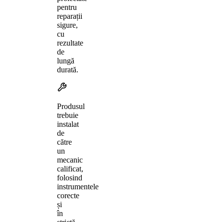
pentru
reparații
sigure,
cu
rezultate
de
lungă
durată.
Produsul
trebuie
instalat
de
către
un
mecanic
calificat,
folosind
instrumentele
corecte
și
în