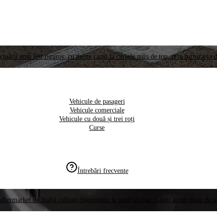
ctuării unui test riguros, cu meste cazul la cursele auto de top, prin furnizarea d
Vehicule de pasageri
Vehicule comerciale
Vehicule cu două și trei roți
Curse
Întrebări frecvente
aftermarket de înaltă calitate disponibile la nivel global. Găsiți acum piese de 