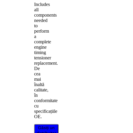
Includes
all
components
needed
to
perform
a
complete
engine
timing
tensioner
replacement.
De
cea
mai
înaltă
calitate,
în
conformitate
cu
specificațiile
OE.
Găsiți un