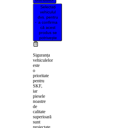
distribuitor
Selectați
vehiculul
dvs. pentru
a confirma
că acest
produs se
potrivește
Siguranța
vehiculelor
este
o
prioritate
pentru
SKF,
iar
piesele
noastre
de
calitate
superioară
sunt
proiectate