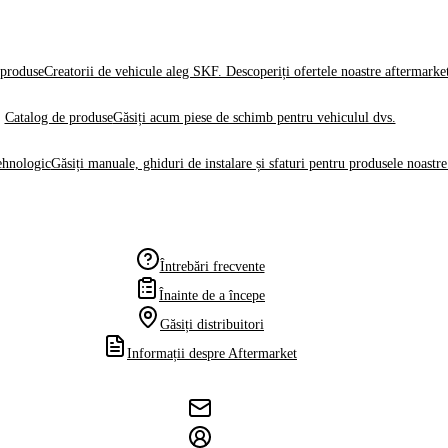
produse
Creatorii de vehicule aleg SKF. Descoperiți ofertele noastre aftermarke
Catalog de produse
Găsiți acum piese de schimb pentru vehiculul dvs.
ehnologic
Găsiți manuale, ghiduri de instalare și sfaturi pentru produsele noastre
Întrebări frecvente
Înainte de a începe
Găsiți distribuitori
Informații despre Aftermarket