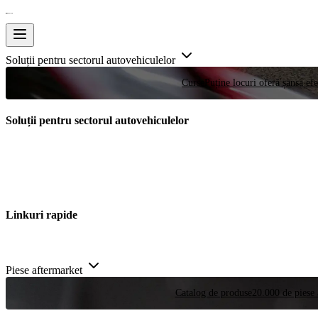
Soluții pentru sectorul autovehiculelor
Curse
Puține locuri oferă șansa efe
Soluții pentru sectorul autovehiculelor
Linkuri rapide
Piese aftermarket
Catalog de produse
20.000 de piese 