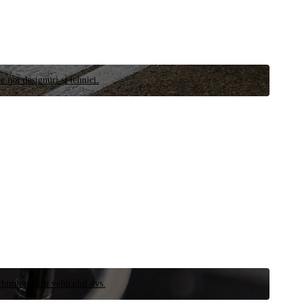
e noi designuri și tehnici.
schimb pentru vehiculul dvs.