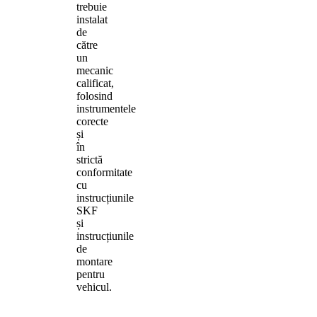
trebuie
instalat
de
către
un
mecanic
calificat,
folosind
instrumentele
corecte
și
în
strictă
conformitate
cu
instrucțiunile
SKF
și
instrucțiunile
de
montare
pentru
vehicul.