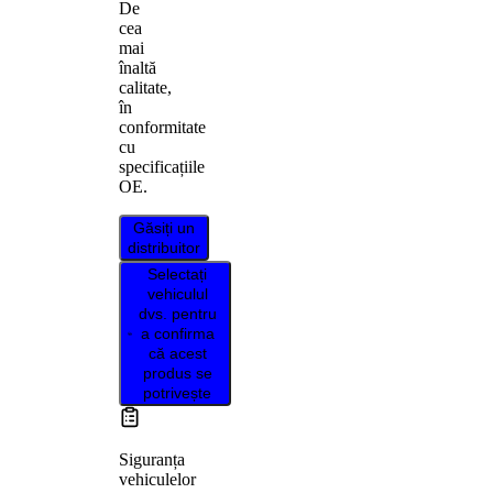
De
cea
mai
înaltă
calitate,
în
conformitate
cu
specificațiile
OE.
Găsiți un
distribuitor
Selectați
vehiculul
dvs. pentru
a confirma
că acest
produs se
potrivește
Siguranța
vehiculelor