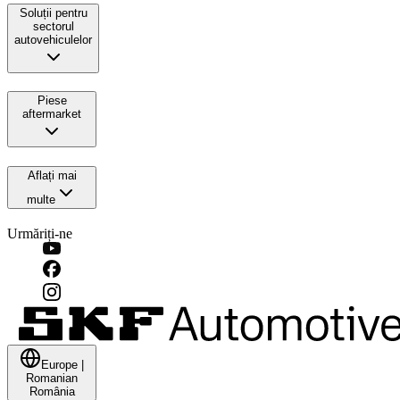
Soluții pentru
sectorul
autovehiculelor
Piese
aftermarket
Aflați mai
multe
Urmăriți-ne
Europe
|
Romanian
România