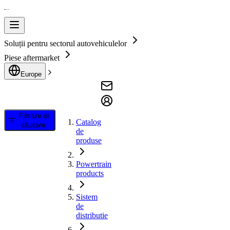
Soluții pentru sectorul autovehiculelor
Piese aftermarket
Europe
Filtrare și
Catalog
căutare
de
produse
Powertrain
products
Sistem
de
distributie