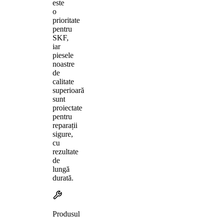
este
o
prioritate
pentru
SKF,
iar
piesele
noastre
de
calitate
superioară
sunt
proiectate
pentru
reparații
sigure,
cu
rezultate
de
lungă
durată.
Produsul