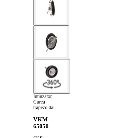
Intinzator,
Curea
trapezoidal
VKM
65050