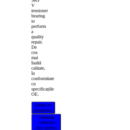
SKF
V
tensioner
bearing
to
perform
a
quality
repair.
De
cea
mai
înaltă
calitate,
în
conformitate
cu
specificațiile
OE.
Găsiți un
distribuitor
Selectați
vehiculul
dvs. pentru