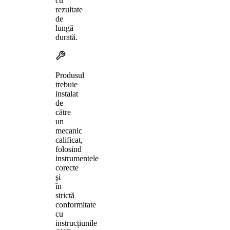
cu
rezultate
de
lungă
durată.
Produsul
trebuie
instalat
de
către
un
mecanic
calificat,
folosind
instrumentele
corecte
și
în
strictă
conformitate
cu
instrucțiunile