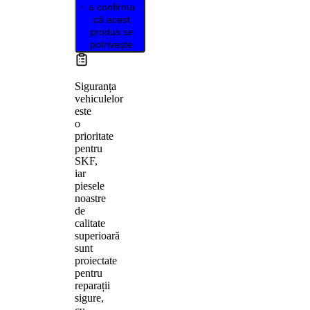
a confirma
că acest
produs se
potrivește
Siguranța
vehiculelor
este
o
prioritate
pentru
SKF,
iar
piesele
noastre
de
calitate
superioară
sunt
proiectate
pentru
reparații
sigure,