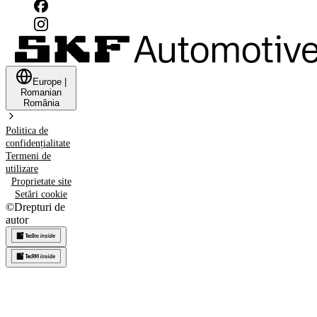
Europe
|
Romanian
România
Politica de
confidențialitate
Termeni de
utilizare
Proprietate site
Setări cookie
©
Drepturi de
autor