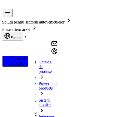
Soluții pentru sectorul autovehiculelor
Piese aftermarket
Europe
Filtrare și
Catalog
căutare
de
produse
Powertrain
products
Sistem
auxiliar
Intinzator,