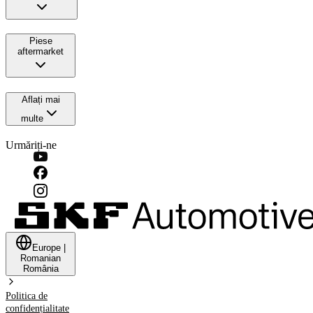
Piese
aftermarket
Aflați mai
multe
Urmăriți-ne
Europe
|
Romanian
România
Politica de
confidențialitate