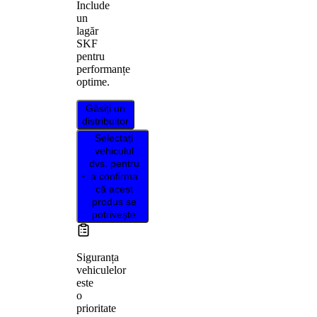
Include
un
lagăr
SKF
pentru
performanțe
optime.
Găsiți un
distribuitor
Selectați
vehiculul
dvs. pentru
a confirma
că acest
produs se
potrivește
Siguranța
vehiculelor
este
o
prioritate