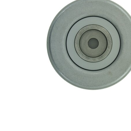
Actionare
rola
manual
intinzatoare