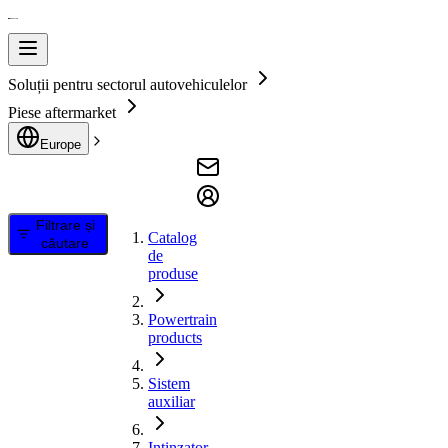
Soluții pentru sectorul autovehiculelor
Piese aftermarket
Europe
Filtrare și
Catalog
căutare
de
produse
Powertrain
products
Sistem
auxiliar
Intinzator