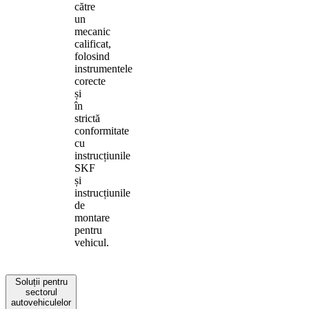
către
un
mecanic
calificat,
folosind
instrumentele
corecte
și
în
strictă
conformitate
cu
instrucțiunile
SKF
și
instrucțiunile
de
montare
pentru
vehicul.
Soluții pentru
sectorul
autovehiculelor