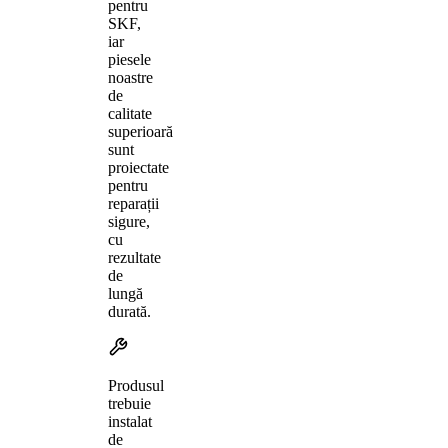
pentru
SKF,
iar
piesele
noastre
de
calitate
superioară
sunt
proiectate
pentru
reparații
sigure,
cu
rezultate
de
lungă
durată.
Produsul
trebuie
instalat
de