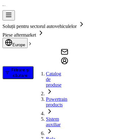
Soluții pentru sectorul autovehiculelor
Piese aftermarket
Europe
Filtrare și
Catalog
căutare
de
produse
Powertrain
products
Sistem
auxiliar
Rola