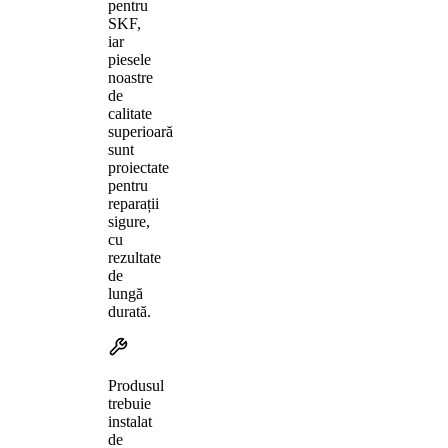
pentru
SKF,
iar
piesele
noastre
de
calitate
superioară
sunt
proiectate
pentru
reparații
sigure,
cu
rezultate
de
lungă
durată.
Produsul
trebuie
instalat
de