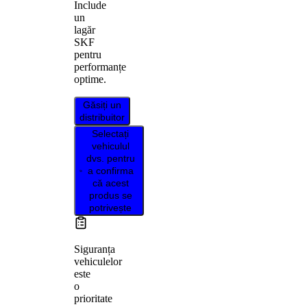
Include
un
lagăr
SKF
pentru
performanțe
optime.
Găsiți un
distribuitor
Selectați
vehiculul
dvs. pentru
a confirma
că acest
produs se
potrivește
Siguranța
vehiculelor
este
o
prioritate