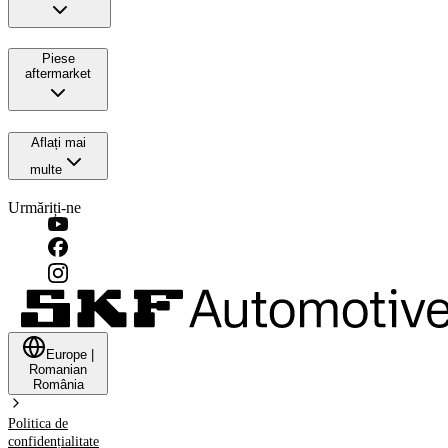
Piese
aftermarket
Aflați mai
multe
Urmăriți-ne
Europe
|
Romanian
România
Politica de
confidențialitate