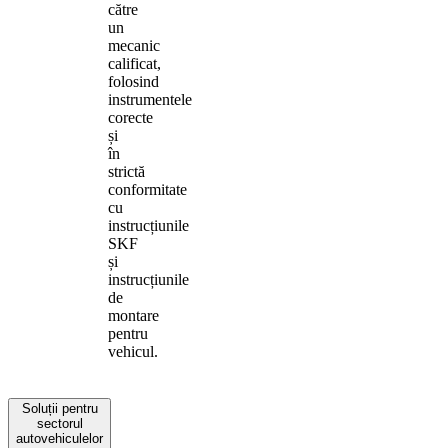
către
un
mecanic
calificat,
folosind
instrumentele
corecte
și
în
strictă
conformitate
cu
instrucțiunile
SKF
și
instrucțiunile
de
montare
pentru
vehicul.
Soluții pentru
sectorul
autovehiculelor