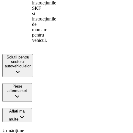
instrucțiunile
SKF
și
instrucțiunile
de
montare
pentru
vehicul.
Soluții pentru
sectorul
autovehiculelor
Piese
aftermarket
Aflați mai
multe
Urmăriți-ne