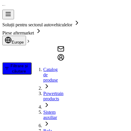
Soluții pentru sectorul autovehiculelor
Piese aftermarket
Europe
Filtrare și
Catalog
căutare
de
produse
Powertrain
products
Sistem
auxiliar
Rola