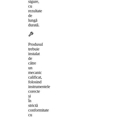
sigure,
cu
rezultate
de
lungă
durată.
Produsul
trebuie
instalat
de
către
un
mecanic
calificat,
folosind
instrumentele
corecte
și
în
strictă
conformitate
cu