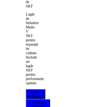
de
SKF
Lagăr
de
întindere
Multi-
V
SKF
pentru
reparații
de
calitate.
Include
un
lagăr
SKF
pentru
performanțe
optime.
Găsiți un
distribuitor
Selectați
vehiculul