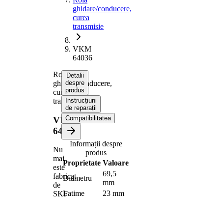
ghidare/conducere,
curea
transmisie
VKM
64036
Rola
Detalii
ghidare/conducere,
despre
produs
curea
transmisie
Instrucțiuni
de reparații
Compatibilitatea
VKM
64036
Informații despre
Nu
produs
mai
Proprietate
Valoare
este
69,5
fabricat
Diametru
mm
de
Latime
23 mm
SKF