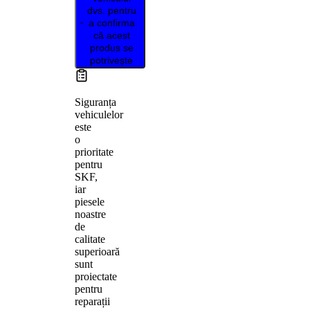
dvs. pentru
a confirma
că acest
produs se
potrivește
Siguranța
vehiculelor
este
o
prioritate
pentru
SKF,
iar
piesele
noastre
de
calitate
superioară
sunt
proiectate
pentru
reparații