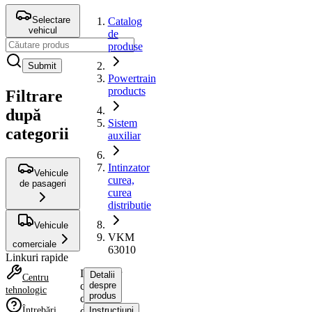
Selectare
Catalog
vehicul
de
produse
Submit
Powertrain
products
Filtrare
după
Sistem
categorii
auxiliar
Intinzator
Vehicule
curea,
de pasageri
curea
distributie
Vehicule
VKM
comerciale
63010
Linkuri rapide
Intinzator
Detalii
Centru
curea,
despre
tehnologic
produs
curea
Întrebări
distributie
Instrucțiuni