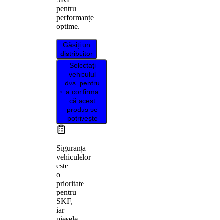
pentru
performanțe
optime.
Găsiți un
distribuitor
Selectați
vehiculul
dvs. pentru
a confirma
că acest
produs se
potrivește
Siguranța
vehiculelor
este
o
prioritate
pentru
SKF,
iar
piesele