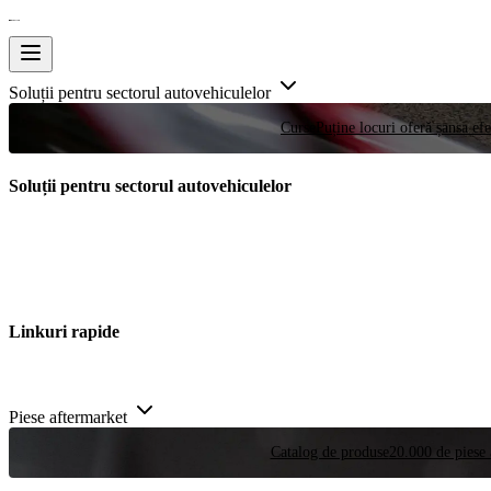
Soluții pentru sectorul autovehiculelor
Curse
Puține locuri oferă șansa efe
Soluții pentru sectorul autovehiculelor
Linkuri rapide
Piese aftermarket
Catalog de produse
20.000 de piese 