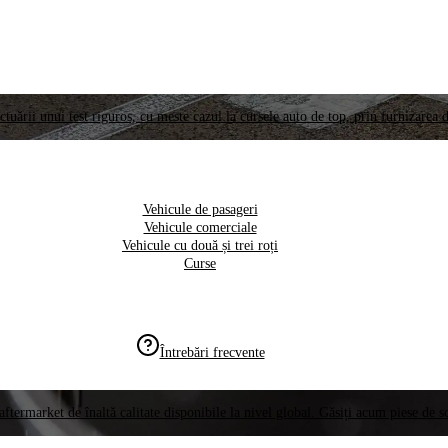
ctuării unui test riguros, cu meste cazul la cursele auto de top, prin furnizarea d
Vehicule de pasageri
Vehicule comerciale
Vehicule cu două și trei roți
Curse
Întrebări frecvente
aftermarket de înaltă calitate disponibile la nivel global. Găsiți acum piese de 