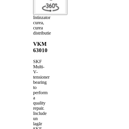
Intinzator
curea,
curea
distributie
VKM
63010
SKF
Multi-
V-
tensioner
bearing
to
perform
a
quality
repair.
Include
un
lagăr
SKF