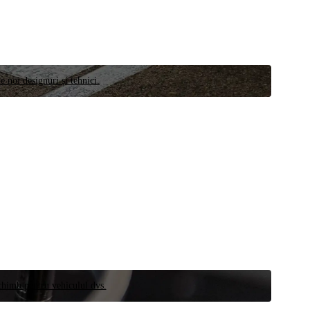
e noi designuri și tehnici.
schimb pentru vehiculul dvs.