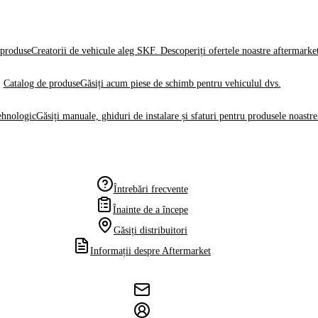
produse
Creatorii de vehicule aleg SKF. Descoperiți ofertele noastre aftermarke
Catalog de produse
Găsiți acum piese de schimb pentru vehiculul dvs.
ehnologic
Găsiți manuale, ghiduri de instalare și sfaturi pentru produsele noastre
Întrebări frecvente
Înainte de a începe
Găsiți distribuitori
Informații despre Aftermarket