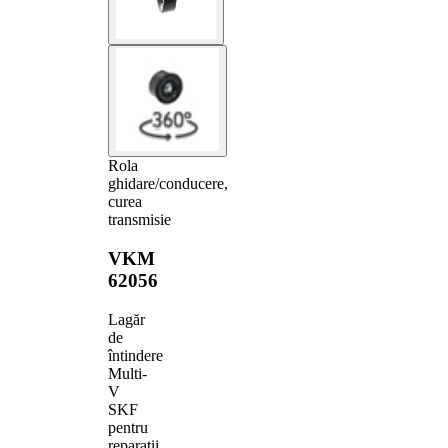
Rola
ghidare/conducere,
curea
transmisie
VKM
62056
Lagăr
de
întindere
Multi-
V
SKF
pentru
reparații