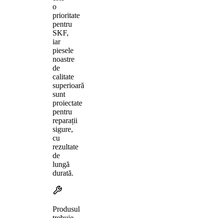
o
prioritate
pentru
SKF,
iar
piesele
noastre
de
calitate
superioară
sunt
proiectate
pentru
reparații
sigure,
cu
rezultate
de
lungă
durată.
Produsul
trebuie