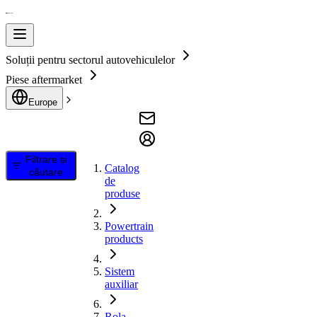
Soluții pentru sectorul autovehiculelor
Piese aftermarket
Europe
Filtrare și
Catalog
căutare
de
produse
Powertrain
products
Sistem
auxiliar
Rola