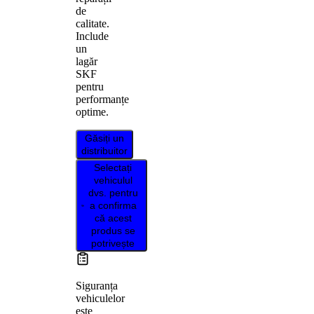
de
calitate.
Include
un
lagăr
SKF
pentru
performanțe
optime.
Găsiți un
distribuitor
Selectați
vehiculul
dvs. pentru
a confirma
că acest
produs se
potrivește
Siguranța
vehiculelor
este