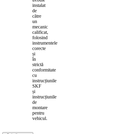
instalat
de
către
un
mecanic
calificat,
folosind
instrumentele
corecte
și
în
strictă
conformitate
cu
instrucțiunile
SKF
și
instrucțiunile
de
montare
pentru
vehicul.