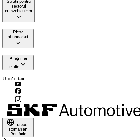
Soluții pentru
sectorul
autovehiculelor
Piese
aftermarket
Aflați mai
multe
Urmăriți-ne
Europe
|
Romanian
România