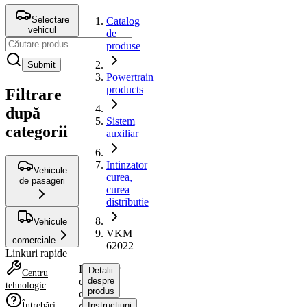
Selectare
Catalog
vehicul
de
produse
Submit
Powertrain
products
Filtrare
după
Sistem
categorii
auxiliar
Intinzator
Vehicule
curea,
de pasageri
curea
distributie
Vehicule
VKM
comerciale
62022
Linkuri rapide
Intinzator
Detalii
Centru
curea,
despre
tehnologic
produs
curea
Întrebări
distributie
Instrucțiuni