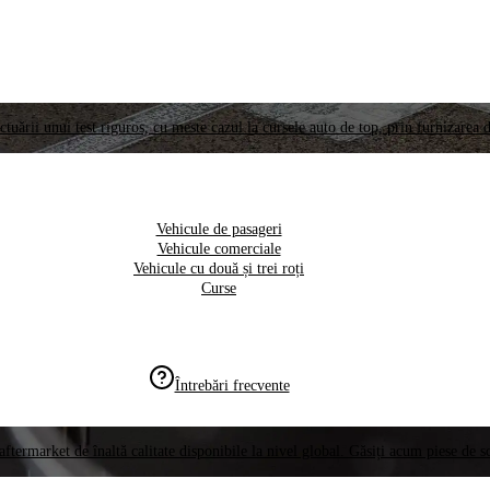
ctuării unui test riguros, cu meste cazul la cursele auto de top, prin furnizarea d
Vehicule de pasageri
Vehicule comerciale
Vehicule cu două și trei roți
Curse
Întrebări frecvente
aftermarket de înaltă calitate disponibile la nivel global. Găsiți acum piese de 