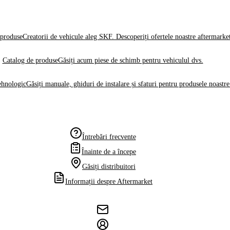
produse
Creatorii de vehicule aleg SKF. Descoperiți ofertele noastre aftermarke
Catalog de produse
Găsiți acum piese de schimb pentru vehiculul dvs.
ehnologic
Găsiți manuale, ghiduri de instalare și sfaturi pentru produsele noastre
Întrebări frecvente
Înainte de a începe
Găsiți distribuitori
Informații despre Aftermarket