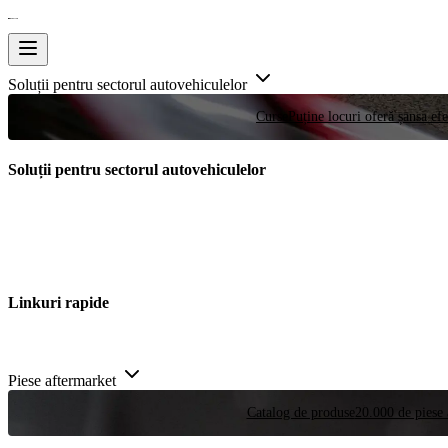
Soluții pentru sectorul autovehiculelor
Curse
Puține locuri oferă șansa efe
Soluții pentru sectorul autovehiculelor
Linkuri rapide
Piese aftermarket
Catalog de produse
20.000 de piese 