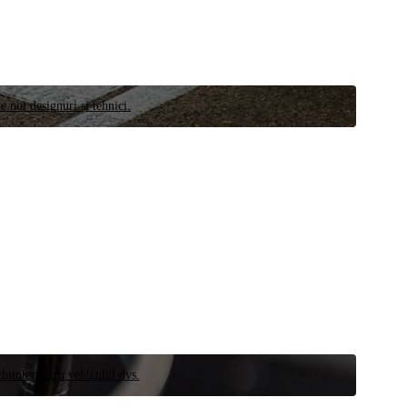
e noi designuri și tehnici.
schimb pentru vehiculul dvs.