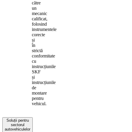
către
un
mecanic
calificat,
folosind
instrumentele
corecte
și
în
strictă
conformitate
cu
instrucțiunile
SKF
și
instrucțiunile
de
montare
pentru
vehicul.
Soluții pentru
sectorul
autovehiculelor