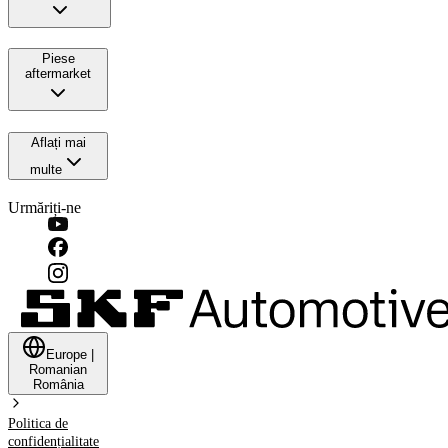
Piese
aftermarket
Aflați mai
multe
Urmăriți-ne
Europe
|
Romanian
România
Politica de
confidențialitate