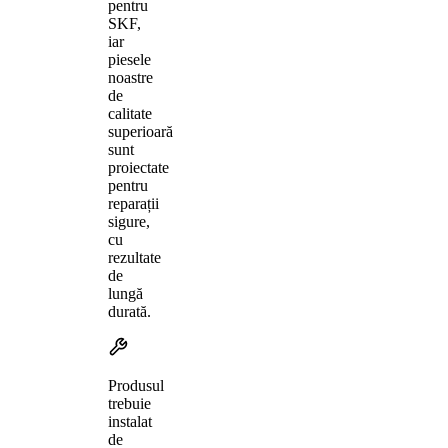
pentru
SKF,
iar
piesele
noastre
de
calitate
superioară
sunt
proiectate
pentru
reparații
sigure,
cu
rezultate
de
lungă
durată.
Produsul
trebuie
instalat
de