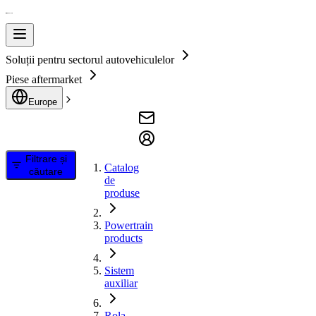
Soluții pentru sectorul autovehiculelor
Piese aftermarket
Europe
Filtrare și
Catalog
căutare
de
produse
Powertrain
products
Sistem
auxiliar
Rola