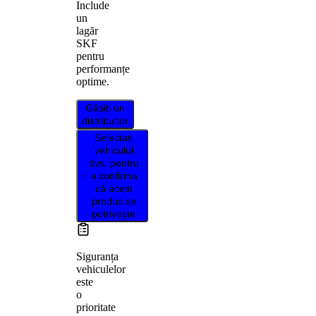
Include
un
lagăr
SKF
pentru
performanțe
optime.
Găsiți un
distribuitor
Selectați
vehiculul
dvs. pentru
a confirma
că acest
produs se
potrivește
Siguranța
vehiculelor
este
o
prioritate