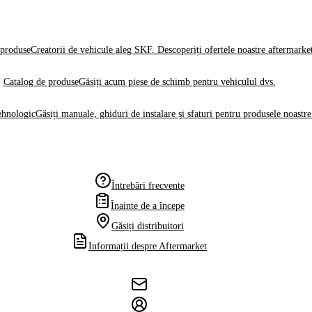
produse
Creatorii de vehicule aleg SKF. Descoperiți ofertele noastre aftermarke
Catalog de produse
Găsiți acum piese de schimb pentru vehiculul dvs.
ehnologic
Găsiți manuale, ghiduri de instalare și sfaturi pentru produsele noastre
Întrebări frecvente
Înainte de a începe
Găsiți distribuitori
Informații despre Aftermarket