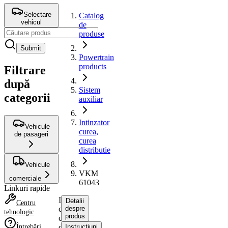
Selectare
Catalog
vehicul
de
produse
Submit
Powertrain
products
Filtrare
după
Sistem
categorii
auxiliar
Intinzator
Vehicule
curea,
de pasageri
curea
distributie
Vehicule
VKM
comerciale
61043
Linkuri rapide
Intinzator
Detalii
Centru
curea,
despre
tehnologic
produs
curea
Întrebări
distributie
Instrucțiuni