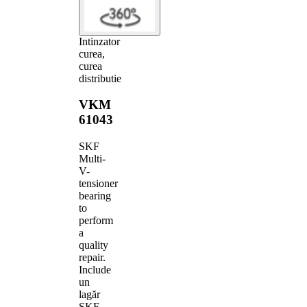
Intinzator
curea,
curea
distributie
VKM
61043
SKF
Multi-
V-
tensioner
bearing
to
perform
a
quality
repair.
Include
un
lagăr
SKF