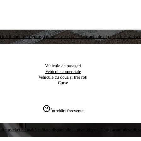
ctuării unui test riguros, cu meste cazul la cursele auto de top, prin furnizarea d
Vehicule de pasageri
Vehicule comerciale
Vehicule cu două și trei roți
Curse
Întrebări frecvente
aftermarket de înaltă calitate disponibile la nivel global. Găsiți acum piese de 