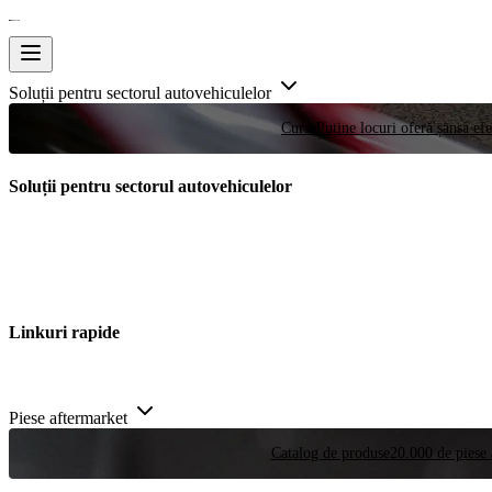
Soluții pentru sectorul autovehiculelor
Curse
Puține locuri oferă șansa efe
Soluții pentru sectorul autovehiculelor
Linkuri rapide
Piese aftermarket
Catalog de produse
20.000 de piese 