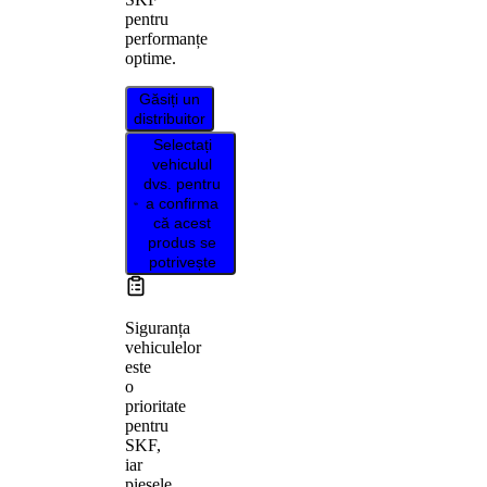
pentru
performanțe
optime.
Găsiți un
distribuitor
Selectați
vehiculul
dvs. pentru
a confirma
că acest
produs se
potrivește
Siguranța
vehiculelor
este
o
prioritate
pentru
SKF,
iar
piesele