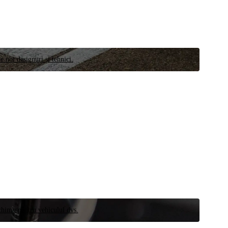
e noi designuri și tehnici.
schimb pentru vehiculul dvs.