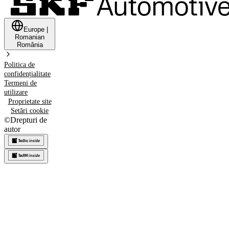
Europe
|
Romanian
România
Politica de
confidențialitate
Termeni de
utilizare
Proprietate site
Setări cookie
©
Drepturi de
autor