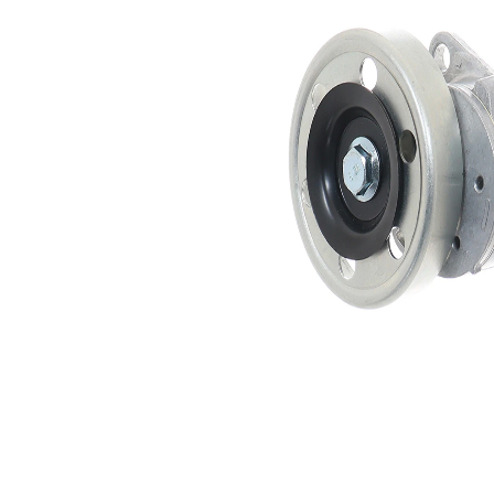
rola
automatic
intinzatoare