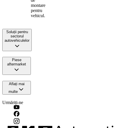
de
montare
pentru
vehicul.
Soluții pentru
sectorul
autovehiculelor
Piese
aftermarket
Aflați mai
multe
Urmăriți-ne