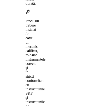
durată.
Produsul
trebuie
instalat
de
către
un
mecanic
calificat,
folosind
instrumentele
corecte
și
în
strictă
conformitate
cu
instrucțiunile
SKF
și
instrucțiunile