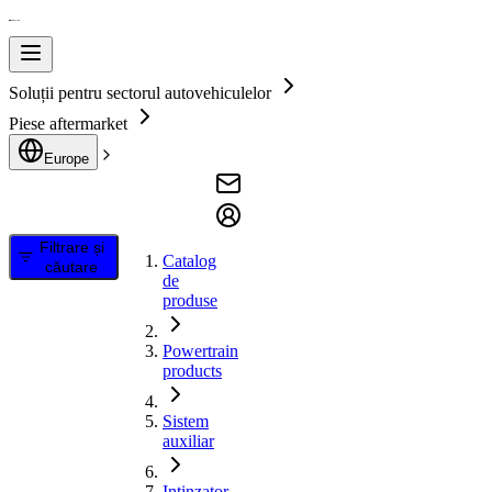
Soluții pentru sectorul autovehiculelor
Piese aftermarket
Europe
Filtrare și
Catalog
căutare
de
produse
Powertrain
products
Sistem
auxiliar
Intinzator