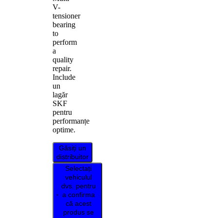
V-
tensioner
bearing
to
perform
a
quality
repair.
Include
un
lagăr
SKF
pentru
performanțe
optime.
Găsiți un
distribuitor
Selectați
vehiculul
dvs. pentru
a confirma
că acest
produs se