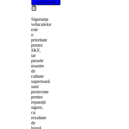
potrivește
Siguranța
vehiculelor
este
o
prioritate
pentru
SKF,
iar
piesele
noastre
de
calitate
superioară
sunt
proiectate
pentru
reparații
sigure,
cu
rezultate
de
lungă