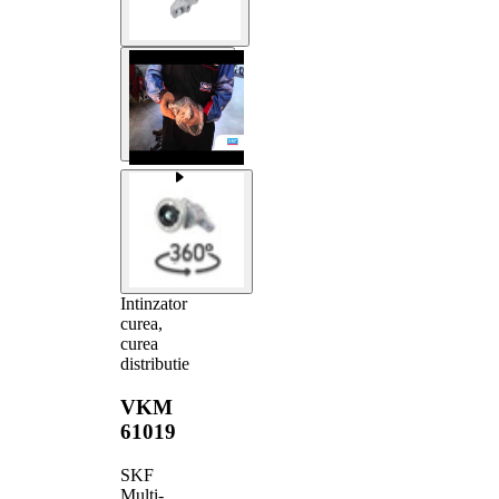
Intinzator
curea,
curea
distributie
VKM
61019
SKF
Multi-