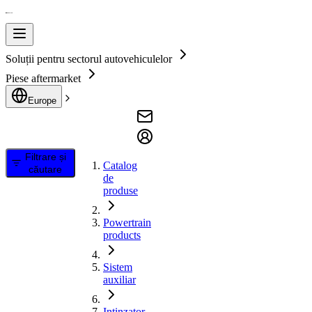
Soluții pentru sectorul autovehiculelor
Piese aftermarket
Europe
Filtrare și
Catalog
căutare
de
produse
Powertrain
products
Sistem
auxiliar
Intinzator