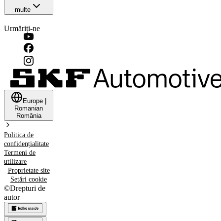
multe
Urmăriți-ne
Europe
|
Romanian
România
Politica de
confidențialitate
Termeni de
utilizare
Proprietate site
Setări cookie
©
Drepturi de
autor