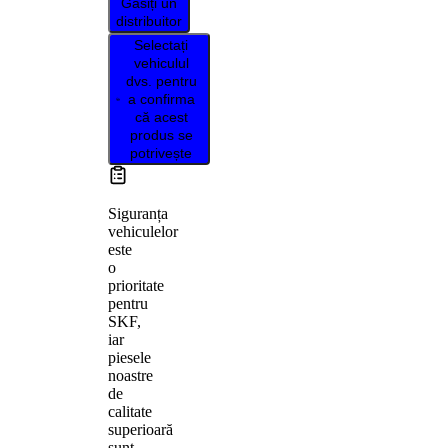
Găsiți un
distribuitor
Selectați
vehiculul
dvs. pentru
a confirma
că acest
produs se
potrivește
Siguranța
vehiculelor
este
o
prioritate
pentru
SKF,
iar
piesele
noastre
de
calitate
superioară
sunt