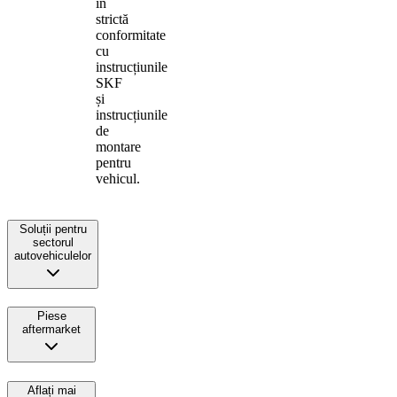
în
strictă
conformitate
cu
instrucțiunile
SKF
și
instrucțiunile
de
montare
pentru
vehicul.
Soluții pentru
sectorul
autovehiculelor
Piese
aftermarket
Aflați mai