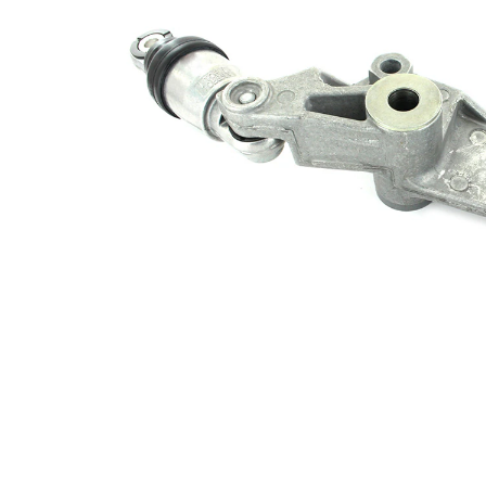
rola
hidraulic
intinzatoare
Set
VKM
reparatie
61053
alternativ
Set
VKM
reparatie
61072
alternativ