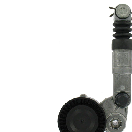
rola
hidraulic
intinzatoare
Set
VKM
reparatie
38202-1
alternativ