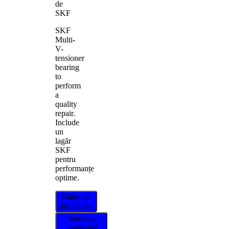
de
SKF
SKF
Multi-
V-
tensioner
bearing
to
perform
a
quality
repair.
Include
un
lagăr
SKF
pentru
performanțe
optime.
Găsiți un
distribuitor
Selectați
vehiculul