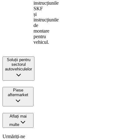
instrucțiunile
SKF
și
instrucțiunile
de
montare
pentru
vehicul.
Soluții pentru
sectorul
autovehiculelor
Piese
aftermarket
Aflați mai
multe
Urmăriți-ne