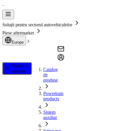
Soluții pentru sectorul autovehiculelor
Piese aftermarket
Europe
Filtrare și
Catalog
căutare
de
produse
Powertrain
products
Sistem
auxiliar
Intinzator