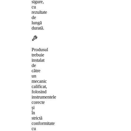
sigure,
cu
rezultate
de
lungă
durată.
Produsul
trebuie
instalat
de
către
un
mecanic
calificat,
folosind
instrumentele
corecte
și
în
strictă
conformitate
cu