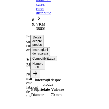
curea,
curea
distributie
VKM
38601
Intinzator
Detalii
curea,
despre
produs
curea
distributie
Instrucțiuni
de reparații
Compatibilitatea
VKM
Numere
38601
OE
Nu
mai
Informații despre
este
produs
fabricat
Proprietate
Valoare
de
Diametru
70 mm
SKF
Latime
26 mm
Actionare