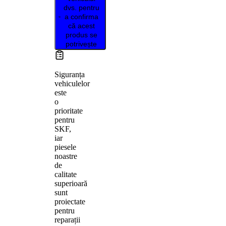
dvs. pentru
a confirma
că acest
produs se
potrivește
Siguranța
vehiculelor
este
o
prioritate
pentru
SKF,
iar
piesele
noastre
de
calitate
superioară
sunt
proiectate
pentru
reparații