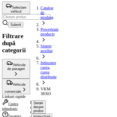
Selectare
Catalog
vehicul
de
produse
Submit
Powertrain
products
Filtrare
după
Sistem
categorii
auxiliar
Intinzator
Vehicule
curea,
de pasageri
curea
distributie
Vehicule
VKM
comerciale
38303
Linkuri rapide
Intinzator
Detalii
Centru
curea,
despre
tehnologic
produs
curea
Întrebări
distributie
Instrucțiuni