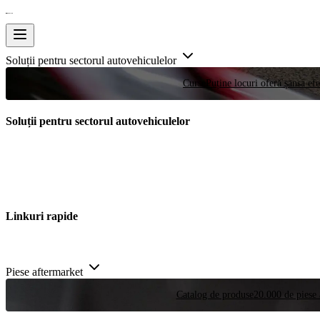
Soluții pentru sectorul autovehiculelor
Curse
Puține locuri oferă șansa efe
Soluții pentru sectorul autovehiculelor
Linkuri rapide
Piese aftermarket
Catalog de produse
20.000 de piese 