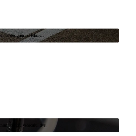
e noi designuri și tehnici.
schimb pentru vehiculul dvs.