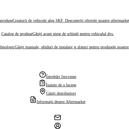
produse
Creatorii de vehicule aleg SKF. Descoperiți ofertele noastre aftermarke
Catalog de produse
Găsiți acum piese de schimb pentru vehiculul dvs.
ehnologic
Găsiți manuale, ghiduri de instalare și sfaturi pentru produsele noastre
Întrebări frecvente
Înainte de a începe
Găsiți distribuitori
Informații despre Aftermarket