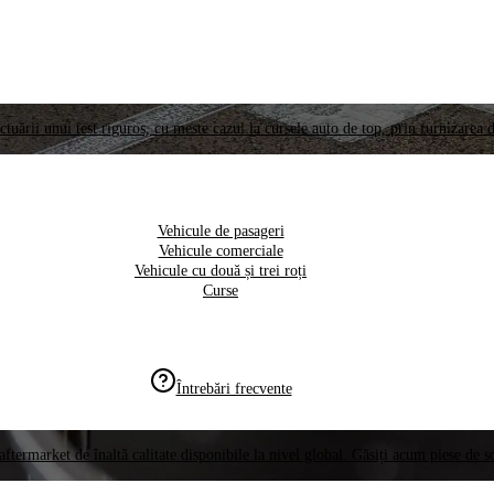
ctuării unui test riguros, cu meste cazul la cursele auto de top, prin furnizarea d
Vehicule de pasageri
Vehicule comerciale
Vehicule cu două și trei roți
Curse
Întrebări frecvente
aftermarket de înaltă calitate disponibile la nivel global. Găsiți acum piese de 