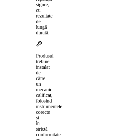
sigure,
cu
rezultate
de
lungă
durată.
Produsul
trebuie
instalat
de
către
un
mecanic
calificat,
folosind
instrumentele
corecte
și
în
strictă
conformitate