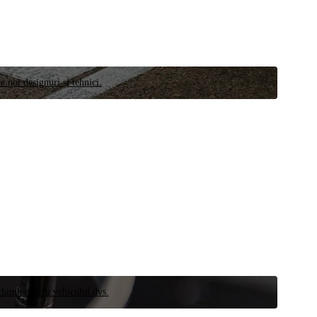
e noi designuri și tehnici.
schimb pentru vehiculul dvs.