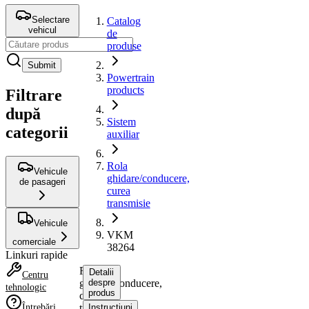
Selectare
Catalog
vehicul
de
produse
Submit
Powertrain
products
Filtrare
după
Sistem
categorii
auxiliar
Rola
Vehicule
ghidare/conducere,
de pasageri
curea
transmisie
Vehicule
VKM
comerciale
38264
Linkuri rapide
Rola
Detalii
Centru
ghidare/conducere,
despre
tehnologic
produs
curea
Întrebări
transmisie
Instrucțiuni