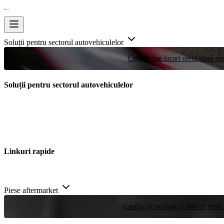
Soluții pentru sectorul autovehiculelor
Curse
Puține locuri oferă șansa efe
Soluții pentru sectorul autovehiculelor
Linkuri rapide
Piese aftermarket
Catalog de produse
20.000 de piese 