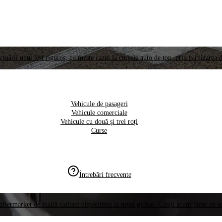
ctuării unui test riguros, cu meste cazul la cursele auto de top, prin furnizarea d
Vehicule de pasageri
Vehicule comerciale
Vehicule cu două și trei roți
Curse
Întrebări frecvente
aftermarket de înaltă calitate disponibile la nivel global. Găsiți acum piese de 