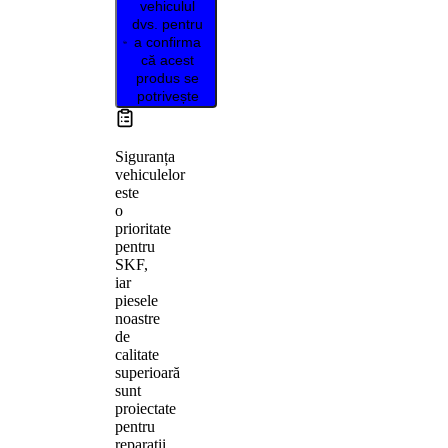
vehiculul
dvs. pentru
a confirma
că acest
produs se
potrivește
Siguranța
vehiculelor
este
o
prioritate
pentru
SKF,
iar
piesele
noastre
de
calitate
superioară
sunt
proiectate
pentru
reparații