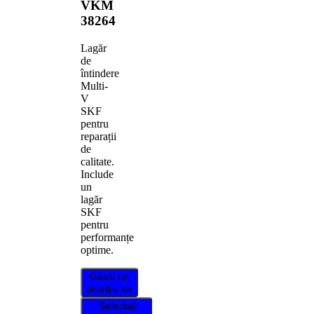
VKM
38264
Lagăr
de
întindere
Multi-
V
SKF
pentru
reparații
de
calitate.
Include
un
lagăr
SKF
pentru
performanțe
optime.
Găsiți un
distribuitor
Selectați