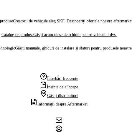
produse
Creatorii de vehicule aleg SKF. Descoperiți ofertele noastre aftermarke
Catalog de produse
Găsiți acum piese de schimb pentru vehiculul dvs.
ehnologic
Găsiți manuale, ghiduri de instalare și sfaturi pentru produsele noastre
Întrebări frecvente
Înainte de a începe
Găsiți distribuitori
Informații despre Aftermarket