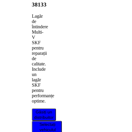
38133
Lagăr
de
întindere
Multi-
V
SKF
pentru
reparații
de
calitate.
Include
un
lagăr
SKF
pentru
performanțe
optime.
Găsiți un
distribuitor
Selectați
vehiculul