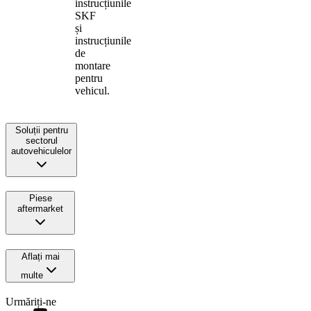
instrucțiunile
SKF
și
instrucțiunile
de
montare
pentru
vehicul.
Soluții pentru
sectorul
autovehiculelor
Piese
aftermarket
Aflați mai
multe
Urmăriți-ne