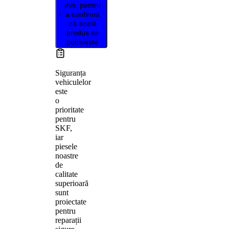
dvs. pentru
a confirma
că acest
produs se
potrivește
Siguranța
vehiculelor
este
o
prioritate
pentru
SKF,
iar
piesele
noastre
de
calitate
superioară
sunt
proiectate
pentru
reparații