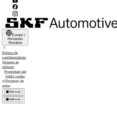
Europe
|
Romanian
România
Politica de
confidențialitate
Termeni de
utilizare
Proprietate site
Setări cookie
©
Drepturi de
autor