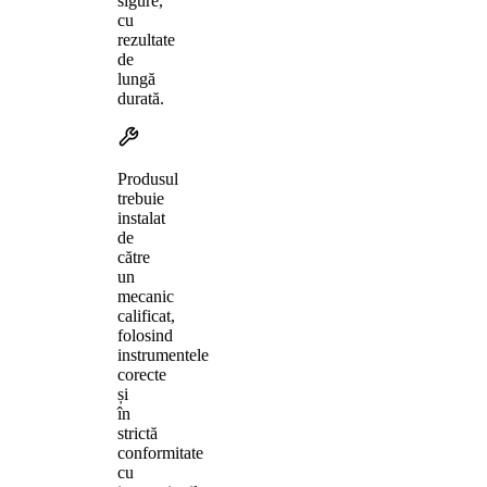
sigure,
cu
rezultate
de
lungă
durată.
Produsul
trebuie
instalat
de
către
un
mecanic
calificat,
folosind
instrumentele
corecte
și
în
strictă
conformitate
cu