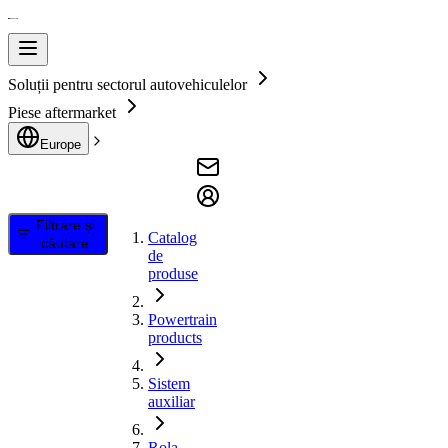
Soluții pentru sectorul autovehiculelor
Piese aftermarket
Europe
Filtrare și
Catalog
căutare
de
produse
Powertrain
products
Sistem
auxiliar
Rola