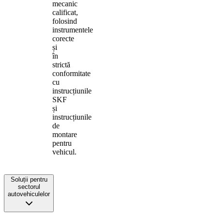
mecanic
calificat,
folosind
instrumentele
corecte
și
în
strictă
conformitate
cu
instrucțiunile
SKF
și
instrucțiunile
de
montare
pentru
vehicul.
Soluții pentru
sectorul
autovehiculelor