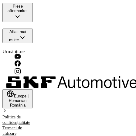
Piese
aftermarket
Aflați mai
multe
Urmăriți-ne
Europe
|
Romanian
România
Politica de
confidențialitate
Termeni de
utilizare