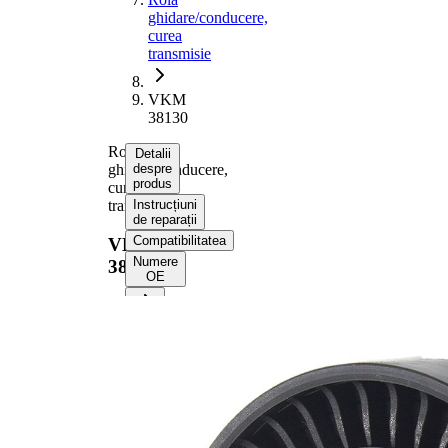
ghidare/conducere,
curea
transmisie
VKM
38130
Rola
Detalii
ghidare/conducere,
despre
produs
curea
transmisie
Instrucțiuni
de reparații
Compatibilitatea
VKM
Numere
38130
OE
Informații despre
produs
Proprietate
Valoare
Diametru
70 mm
Latime
22 mm