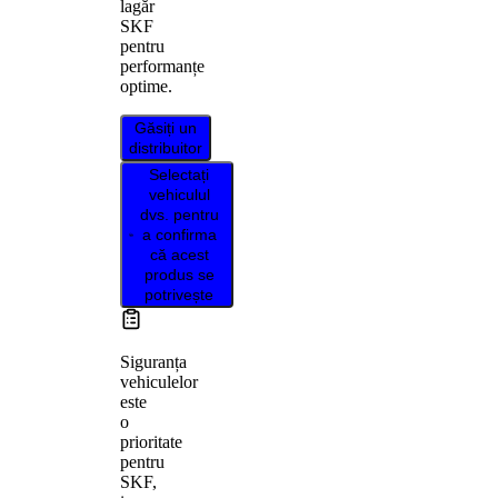
lagăr
SKF
pentru
performanțe
optime.
Găsiți un
distribuitor
Selectați
vehiculul
dvs. pentru
a confirma
că acest
produs se
potrivește
Siguranța
vehiculelor
este
o
prioritate
pentru
SKF,