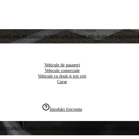
ctuării unui test riguros, cu meste cazul la cursele auto de top, prin furnizarea d
Vehicule de pasageri
Vehicule comerciale
Vehicule cu două și trei roți
Curse
Întrebări frecvente
aftermarket de înaltă calitate disponibile la nivel global. Găsiți acum piese de 