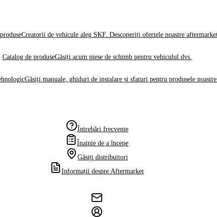
produse
Creatorii de vehicule aleg SKF. Descoperiți ofertele noastre aftermarke
Catalog de produse
Găsiți acum piese de schimb pentru vehiculul dvs.
ehnologic
Găsiți manuale, ghiduri de instalare și sfaturi pentru produsele noastre
Întrebări frecvente
Înainte de a începe
Găsiți distribuitori
Informații despre Aftermarket