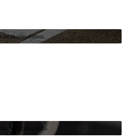
e noi designuri și tehnici.
schimb pentru vehiculul dvs.