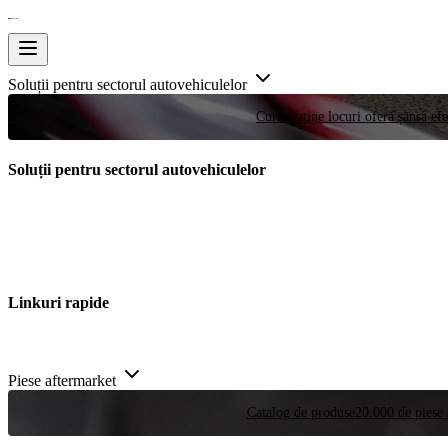
Soluții pentru sectorul autovehiculelor
Curse
Puține locuri oferă șansa efe
Soluții pentru sectorul autovehiculelor
Linkuri rapide
Piese aftermarket
Catalog de produse
20.000 de piese 