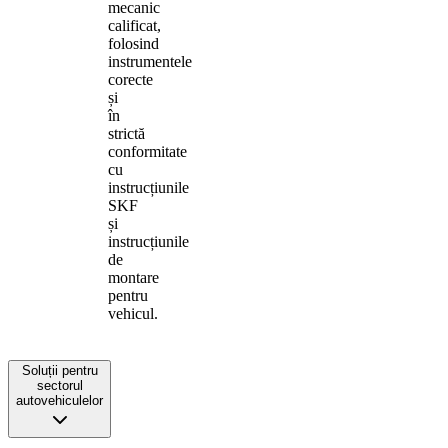
mecanic
calificat,
folosind
instrumentele
corecte
și
în
strictă
conformitate
cu
instrucțiunile
SKF
și
instrucțiunile
de
montare
pentru
vehicul.
Soluții pentru
sectorul
autovehiculelor