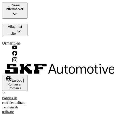
Piese
aftermarket
Aflați mai
multe
Urmăriți-ne
Europe
|
Romanian
România
Politica de
confidențialitate
Termeni de
utilizare