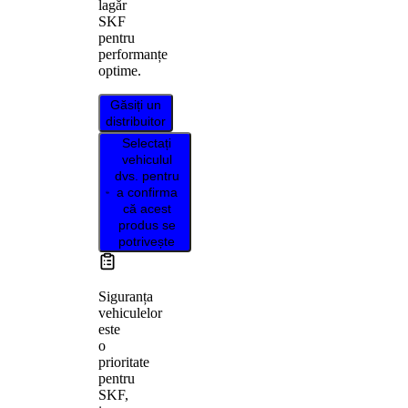
lagăr
SKF
pentru
performanțe
optime.
Găsiți un
distribuitor
Selectați
vehiculul
dvs. pentru
a confirma
că acest
produs se
potrivește
Siguranța
vehiculelor
este
o
prioritate
pentru
SKF,