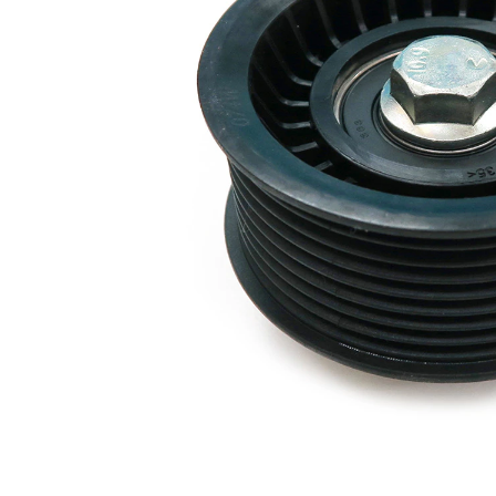
Material
plastic
Numar
8
nervuri
Diametru
79 mm
flanșă