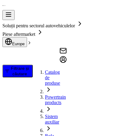
Soluții pentru sectorul autovehiculelor
Piese aftermarket
Europe
Filtrare și
Catalog
căutare
de
produse
Powertrain
products
Sistem
auxiliar
Rola