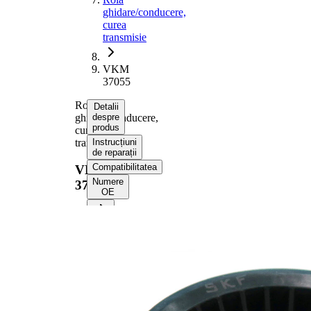
ghidare/conducere,
curea
transmisie
VKM
37055
Rola
Detalii
ghidare/conducere,
despre
produs
curea
transmisie
Instrucțiuni
de reparații
Compatibilitatea
VKM
Numere
37055
OE
Informații despre
produs
Proprietate
Valoare
75,5
Diametru
mm
33,5
Latime
mm