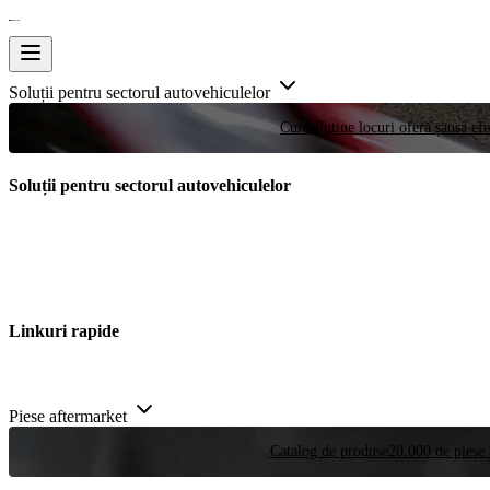
Soluții pentru sectorul autovehiculelor
Curse
Puține locuri oferă șansa efe
Soluții pentru sectorul autovehiculelor
Linkuri rapide
Piese aftermarket
Catalog de produse
20.000 de piese 