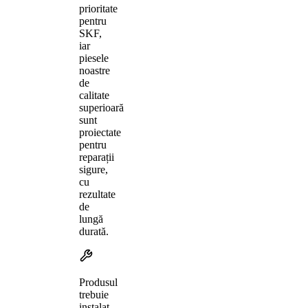
prioritate
pentru
SKF,
iar
piesele
noastre
de
calitate
superioară
sunt
proiectate
pentru
reparații
sigure,
cu
rezultate
de
lungă
durată.
Produsul
trebuie
instalat