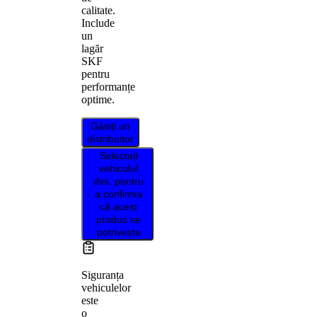
calitate.
Include
un
lagăr
SKF
pentru
performanțe
optime.
Găsiți un
distribuitor
Selectați
vehiculul
dvs. pentru
a confirma
că acest
produs se
potrivește
Siguranța
vehiculelor
este
o