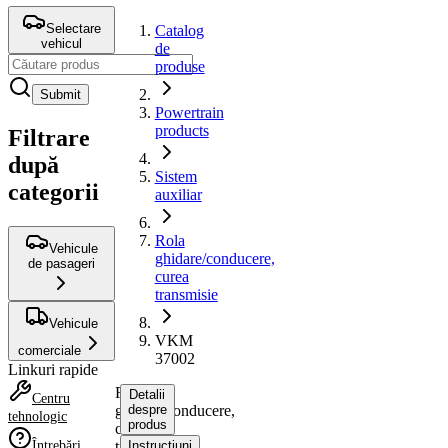
Selectare
Catalog
vehicul
de
produse
Submit
Powertrain
products
Filtrare
după
Sistem
categorii
auxiliar
Rola
Vehicule
ghidare/conducere,
de pasageri
curea
transmisie
Vehicule
VKM
comerciale
37002
Linkuri rapide
Rola
Detalii
Centru
ghidare/conducere,
despre
tehnologic
produs
curea
Întrebări
transmisie
Instrucțiuni