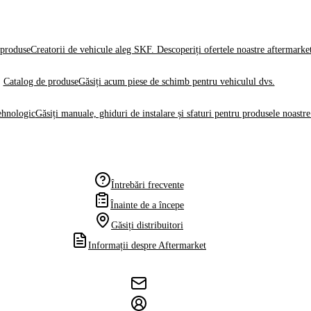
produse
Creatorii de vehicule aleg SKF. Descoperiți ofertele noastre aftermarke
Catalog de produse
Găsiți acum piese de schimb pentru vehiculul dvs.
ehnologic
Găsiți manuale, ghiduri de instalare și sfaturi pentru produsele noastre
Întrebări frecvente
Înainte de a începe
Găsiți distribuitori
Informații despre Aftermarket