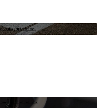
e noi designuri și tehnici.
schimb pentru vehiculul dvs.