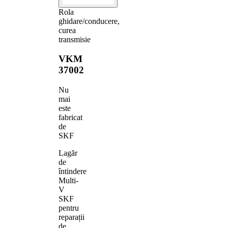
Rola
ghidare/conducere,
curea
transmisie
VKM
37002
Nu
mai
este
fabricat
de
SKF
Lagăr
de
întindere
Multi-
V
SKF
pentru
reparații
de