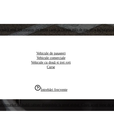
ctuării unui test riguros, cu meste cazul la cursele auto de top, prin furnizarea d
Vehicule de pasageri
Vehicule comerciale
Vehicule cu două și trei roți
Curse
Întrebări frecvente
aftermarket de înaltă calitate disponibile la nivel global. Găsiți acum piese de 