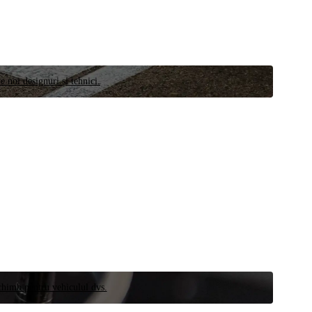
e noi designuri și tehnici.
schimb pentru vehiculul dvs.