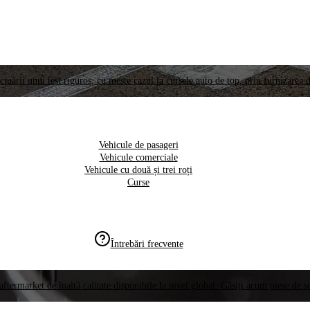
ctuării unui test riguros, cu meste cazul la cursele auto de top, prin furnizarea d
Vehicule de pasageri
Vehicule comerciale
Vehicule cu două și trei roți
Curse
Întrebări frecvente
aftermarket de înaltă calitate disponibile la nivel global. Găsiți acum piese de 