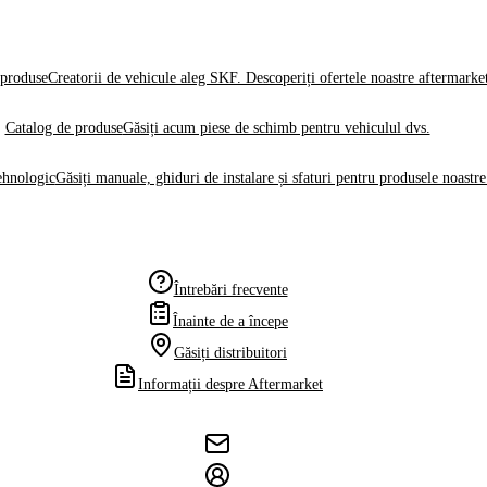
produse
Creatorii de vehicule aleg SKF. Descoperiți ofertele noastre aftermarke
Catalog de produse
Găsiți acum piese de schimb pentru vehiculul dvs.
ehnologic
Găsiți manuale, ghiduri de instalare și sfaturi pentru produsele noastre
Întrebări frecvente
Înainte de a începe
Găsiți distribuitori
Informații despre Aftermarket