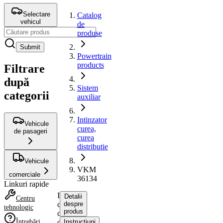
Selectare
Catalog
vehicul
de
produse
Submit
Powertrain
products
Filtrare
după
Sistem
categorii
auxiliar
Intinzator
Vehicule
curea,
de pasageri
curea
distributie
Vehicule
VKM
comerciale
36134
Linkuri rapide
Intinzator
Detalii
Centru
curea,
despre
tehnologic
produs
curea
Întrebări
distributie
Instrucțiuni