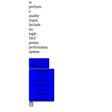
to
perform
a
quality
repair.
Include
un
lagăr
SKF
pentru
performanțe
optime.
Găsiți un
distribuitor
Selectați
vehiculul
dvs. pentru
a confirma
că acest
produs se
potrivește