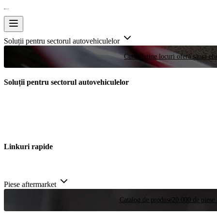
Soluții pentru sectorul autovehiculelor
Curse
Puține locuri oferă șansa efe
Soluții pentru sectorul autovehiculelor
Linkuri rapide
Piese aftermarket
Catalog de produse
20.000 de piese 