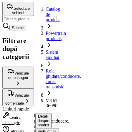
Selectare
Catalog
vehicul
de
produse
Submit
Powertrain
products
Filtrare
după
Sistem
categorii
auxiliar
Rola
Vehicule
ghidare/conducere,
de pasageri
curea
transmisie
Vehicule
VKM
comerciale
36080
Linkuri rapide
Rola
Detalii
Centru
ghidare/conducere,
despre
tehnologic
produs
curea
Întrebări
transmisie
Instrucțiuni