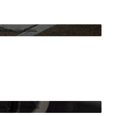
e noi designuri și tehnici.
schimb pentru vehiculul dvs.