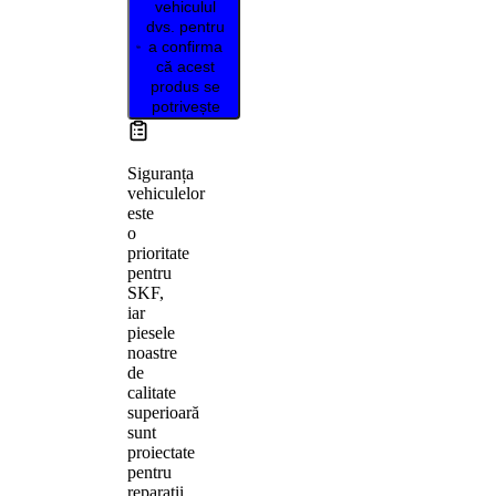
vehiculul
dvs. pentru
a confirma
că acest
produs se
potrivește
Siguranța
vehiculelor
este
o
prioritate
pentru
SKF,
iar
piesele
noastre
de
calitate
superioară
sunt
proiectate
pentru
reparații