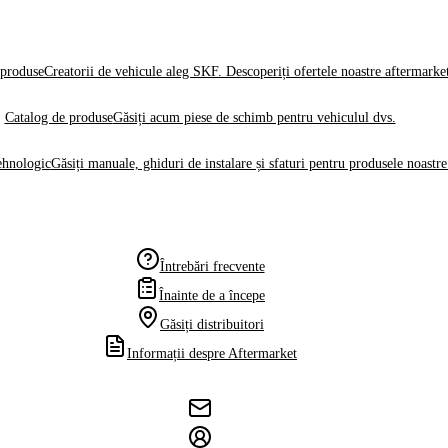
produse
Creatorii de vehicule aleg SKF. Descoperiți ofertele noastre aftermarke
Catalog de produse
Găsiți acum piese de schimb pentru vehiculul dvs.
ehnologic
Găsiți manuale, ghiduri de instalare și sfaturi pentru produsele noastre
Întrebări frecvente
Înainte de a începe
Găsiți distribuitori
Informații despre Aftermarket