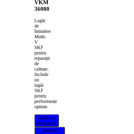
VKM
36080
Lagăr
de
întindere
Multi-
V
SKF
pentru
reparații
de
calitate.
Include
un
lagăr
SKF
pentru
performanțe
optime.
Găsiți un
distribuitor
Selectați