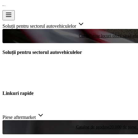
Soluții pentru sectorul autovehiculelor
Curse
Puține locuri oferă șansa efe
Soluții pentru sectorul autovehiculelor
Linkuri rapide
Piese aftermarket
Catalog de produse
20.000 de piese 