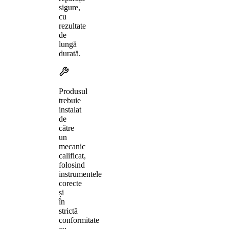
sigure,
cu
rezultate
de
lungă
durată.
Produsul
trebuie
instalat
de
către
un
mecanic
calificat,
folosind
instrumentele
corecte
și
în
strictă
conformitate