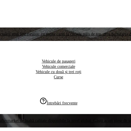
ctuării unui test riguros, cu meste cazul la cursele auto de top, prin furnizarea d
Vehicule de pasageri
Vehicule comerciale
Vehicule cu două și trei roți
Curse
Întrebări frecvente
aftermarket de înaltă calitate disponibile la nivel global. Găsiți acum piese de 