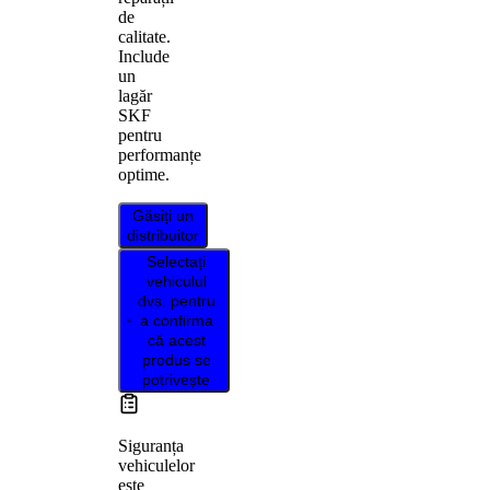
de
calitate.
Include
un
lagăr
SKF
pentru
performanțe
optime.
Găsiți un
distribuitor
Selectați
vehiculul
dvs. pentru
a confirma
că acest
produs se
potrivește
Siguranța
vehiculelor
este