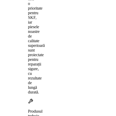
o
prioritate
pentru
SKF,
iar
piesele
noastre
de
calitate
superioară
sunt
proiectate
pentru
reparații
sigure,
cu
rezultate
de
lungă
durată.
Produsul
trebuie