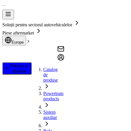
Soluții pentru sectorul autovehiculelor
Piese aftermarket
Europe
Filtrare și
Catalog
căutare
de
produse
Powertrain
products
Sistem
auxiliar
Rola