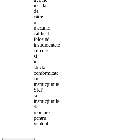
instalat
de
către
un
mecanic
calificat,
folosind
instrumentele
corecte
și
în
strictă
conformitate
cu
instrucțiunile
SKF
și
instrucțiunile
de
montare
pentru
vehicul.