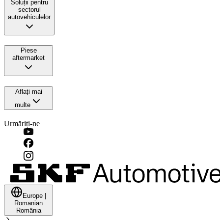
Soluții pentru
sectorul
autovehiculelor
Piese
aftermarket
Aflați mai
multe
Urmăriți-ne
Europe
|
Romanian
România