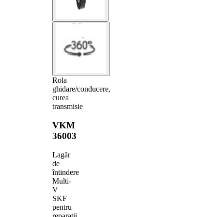
Rola
ghidare/conducere,
curea
transmisie
VKM
36003
Lagăr
de
întindere
Multi-
V
SKF
pentru
reparații