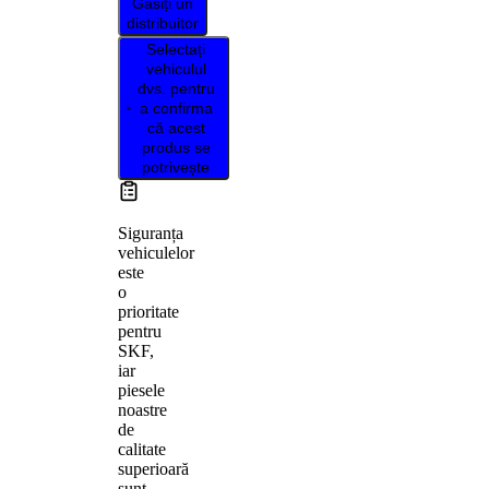
Găsiți un
distribuitor
Selectați
vehiculul
dvs. pentru
a confirma
că acest
produs se
potrivește
Siguranța
vehiculelor
este
o
prioritate
pentru
SKF,
iar
piesele
noastre
de
calitate
superioară
sunt