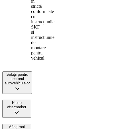
în
strictă
conformitate
cu
instrucțiunile
SKF
și
instrucțiunile
de
montare
pentru
vehicul.
Soluții pentru
sectorul
autovehiculelor
Piese
aftermarket
Aflați mai