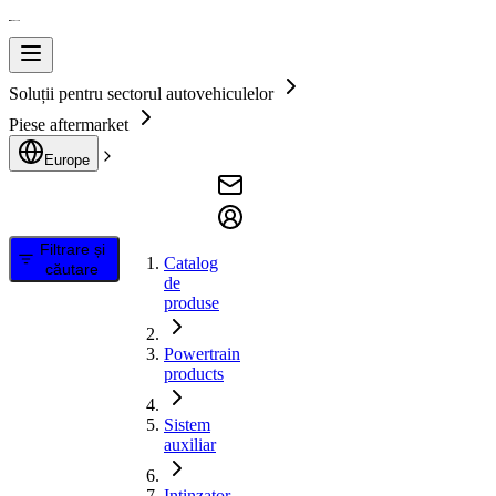
Soluții pentru sectorul autovehiculelor
Piese aftermarket
Europe
Filtrare și
Catalog
căutare
de
produse
Powertrain
products
Sistem
auxiliar
Intinzator