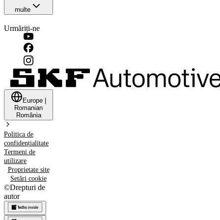
multe
Urmăriți-ne
Europe
|
Romanian
România
Politica de
confidențialitate
Termeni de
utilizare
Proprietate site
Setări cookie
©
Drepturi de
autor