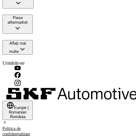
Piese
aftermarket
Aflați mai
multe
Urmăriți-ne
Europe
|
Romanian
România
Politica de
confidențialitate