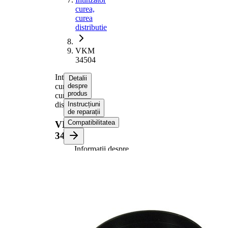
curea,
curea
distributie
VKM
34504
Intinzator
Detalii
curea,
despre
produs
curea
distributie
Instrucțiuni
de reparații
Compatibilitatea
VKM
34504
Informații despre
produs
Proprietate
Valoare
Diametru
90 mm
Latime
23 mm
Actionare
rola
automatic
intinzatoare