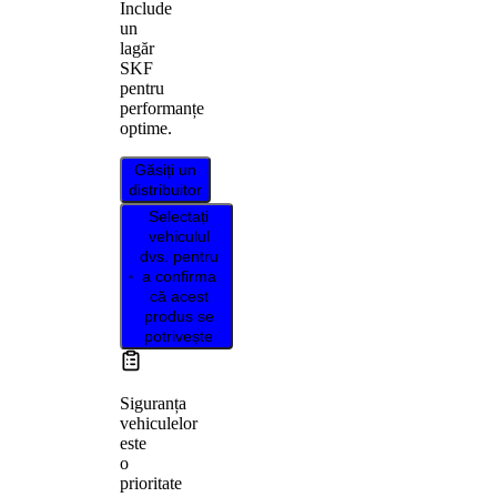
Include
un
lagăr
SKF
pentru
performanțe
optime.
Găsiți un
distribuitor
Selectați
vehiculul
dvs. pentru
a confirma
că acest
produs se
potrivește
Siguranța
vehiculelor
este
o
prioritate