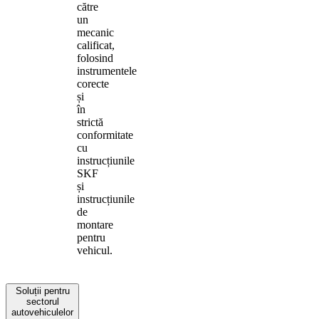
către
un
mecanic
calificat,
folosind
instrumentele
corecte
și
în
strictă
conformitate
cu
instrucțiunile
SKF
și
instrucțiunile
de
montare
pentru
vehicul.
Soluții pentru
sectorul
autovehiculelor