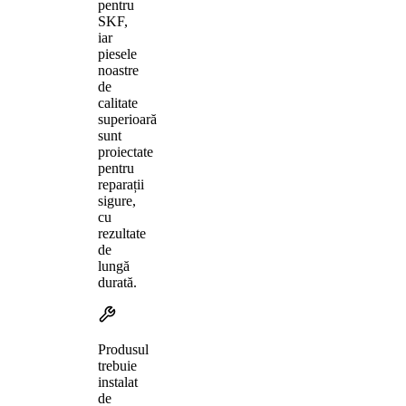
pentru
SKF,
iar
piesele
noastre
de
calitate
superioară
sunt
proiectate
pentru
reparații
sigure,
cu
rezultate
de
lungă
durată.
Produsul
trebuie
instalat
de