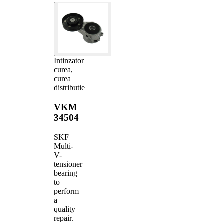
Intinzator
curea,
curea
distributie
VKM
34504
SKF
Multi-
V-
tensioner
bearing
to
perform
a
quality
repair.