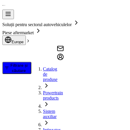
Soluții pentru sectorul autovehiculelor
Piese aftermarket
Europe
Filtrare și
Catalog
căutare
de
produse
Powertrain
products
Sistem
auxiliar
Intinzator