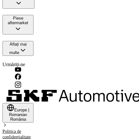
Piese
aftermarket
Aflați mai
multe
Urmăriți-ne
Europe
|
Romanian
România
Politica de
confidențialitate