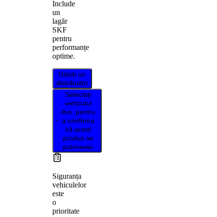
Include
un
lagăr
SKF
pentru
performanțe
optime.
Găsiți un
distribuitor
Selectați
vehiculul
dvs. pentru
a confirma
că acest
produs se
potrivește
Siguranța
vehiculelor
este
o
prioritate