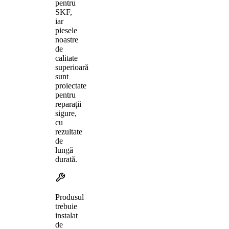
pentru
SKF,
iar
piesele
noastre
de
calitate
superioară
sunt
proiectate
pentru
reparații
sigure,
cu
rezultate
de
lungă
durată.
Produsul
trebuie
instalat
de