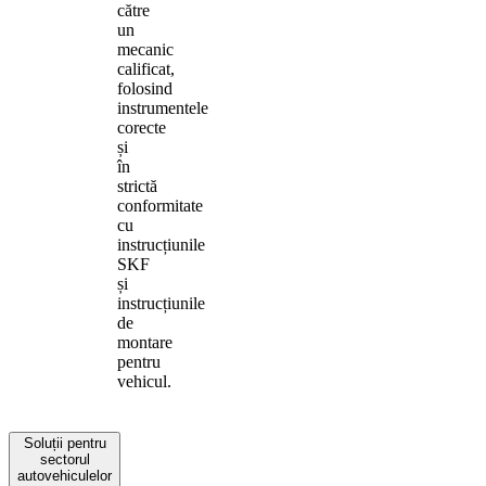
către
un
mecanic
calificat,
folosind
instrumentele
corecte
și
în
strictă
conformitate
cu
instrucțiunile
SKF
și
instrucțiunile
de
montare
pentru
vehicul.
Soluții pentru
sectorul
autovehiculelor