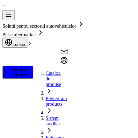
Soluții pentru sectorul autovehiculelor
Piese aftermarket
Europe
Filtrare și
Catalog
căutare
de
produse
Powertrain
products
Sistem
auxiliar
Intinzator