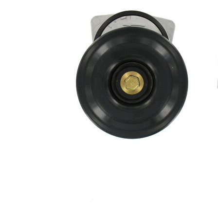
nervuri
Actionare
rola
automatic
intinzatoare
Diametru
103 mm
flanșă