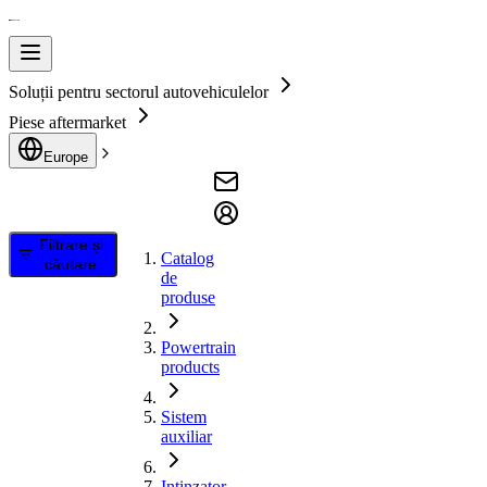
Soluții pentru sectorul autovehiculelor
Piese aftermarket
Europe
Filtrare și
Catalog
căutare
de
produse
Powertrain
products
Sistem
auxiliar
Intinzator