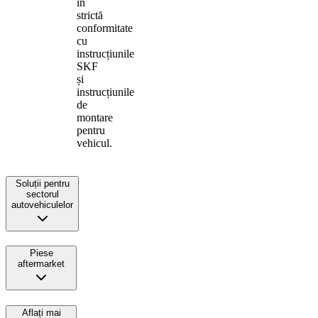
în
strictă
conformitate
cu
instrucțiunile
SKF
și
instrucțiunile
de
montare
pentru
vehicul.
Soluții pentru
sectorul
autovehiculelor
Piese
aftermarket
Aflați mai