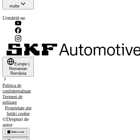
multe
Urmăriți-ne
Europe
|
Romanian
România
Politica de
confidențialitate
Termeni de
utilizare
Proprietate site
Setări cookie
©
Drepturi de
autor