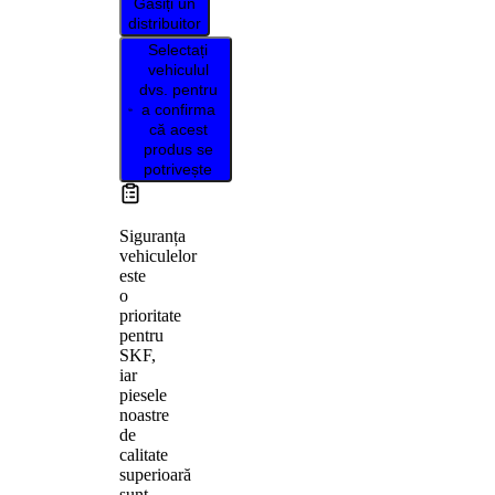
Găsiți un
distribuitor
Selectați
vehiculul
dvs. pentru
a confirma
că acest
produs se
potrivește
Siguranța
vehiculelor
este
o
prioritate
pentru
SKF,
iar
piesele
noastre
de
calitate
superioară
sunt