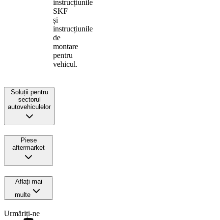
instrucțiunile
SKF
și
instrucțiunile
de
montare
pentru
vehicul.
Soluții pentru
sectorul
autovehiculelor
Piese
aftermarket
Aflați mai
multe
Urmăriți-ne