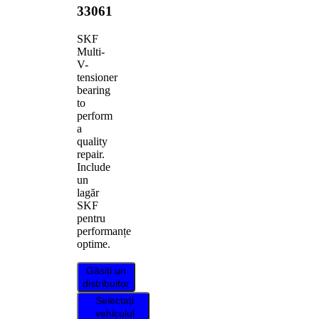
33061
SKF
Multi-
V-
tensioner
bearing
to
perform
a
quality
repair.
Include
un
lagăr
SKF
pentru
performanțe
optime.
Găsiți un
distribuitor
Selectați
vehiculul