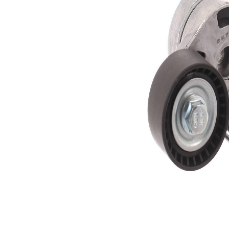
rola
automatic
intinzatoare