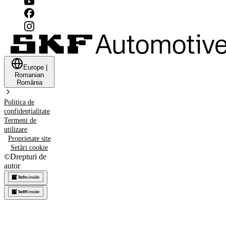
Europe
|
Romanian
România
Politica de
confidențialitate
Termeni de
utilizare
Proprietate site
Setări cookie
©
Drepturi de
autor