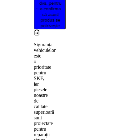
dvs. pentru
a confirma
că acest
produs se
potrivește
Siguranța
vehiculelor
este
o
prioritate
pentru
SKF,
iar
piesele
noastre
de
calitate
superioară
sunt
proiectate
pentru
reparații