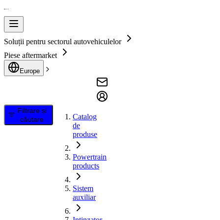
Soluții pentru sectorul autovehiculelor
Piese aftermarket
Europe
Filtrare și
Catalog
căutare
de
produse
Powertrain
products
Sistem
auxiliar
Intinzator