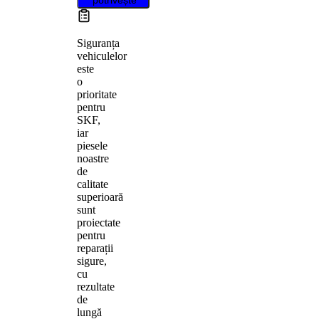
Siguranța
vehiculelor
este
o
prioritate
pentru
SKF,
iar
piesele
noastre
de
calitate
superioară
sunt
proiectate
pentru
reparații
sigure,
cu
rezultate
de
lungă