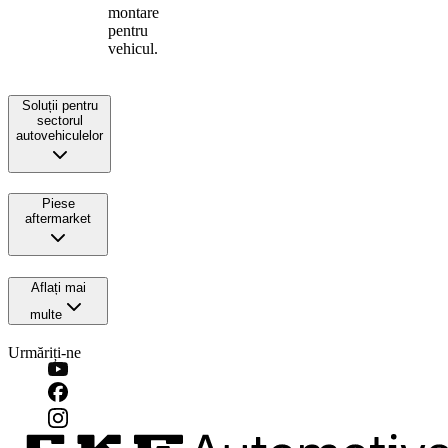
montare
pentru
vehicul.
Soluții pentru
sectorul
autovehiculelor
Piese
aftermarket
Aflați mai
multe
Urmăriți-ne