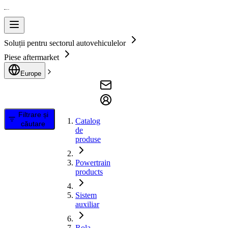
Soluții pentru sectorul autovehiculelor
Piese aftermarket
Europe
Filtrare și
Catalog
căutare
de
produse
Powertrain
products
Sistem
auxiliar
Rola