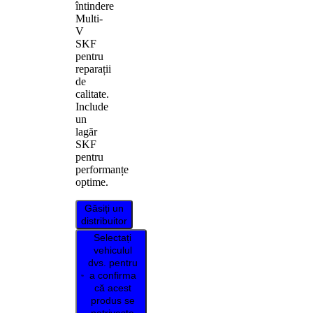
întindere
Multi-
V
SKF
pentru
reparații
de
calitate.
Include
un
lagăr
SKF
pentru
performanțe
optime.
Găsiți un
distribuitor
Selectați
vehiculul
dvs. pentru
a confirma
că acest
produs se
potrivește