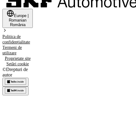
Europe
|
Romanian
România
Politica de
confidențialitate
Termeni de
utilizare
Proprietate site
Setări cookie
©
Drepturi de
autor