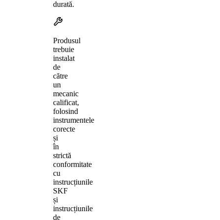
durată.
Produsul
trebuie
instalat
de
către
un
mecanic
calificat,
folosind
instrumentele
corecte
și
în
strictă
conformitate
cu
instrucțiunile
SKF
și
instrucțiunile
de