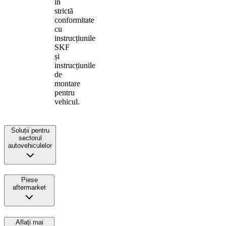
în
strictă
conformitate
cu
instrucțiunile
SKF
și
instrucțiunile
de
montare
pentru
vehicul.
Soluții pentru
sectorul
autovehiculelor
Piese
aftermarket
Aflați mai