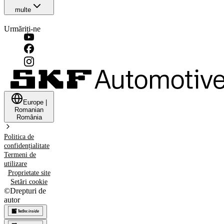
multe
Urmăriți-ne
Europe
|
Romanian
România
Politica de
confidențialitate
Termeni de
utilizare
Proprietate site
Setări cookie
©
Drepturi de
autor