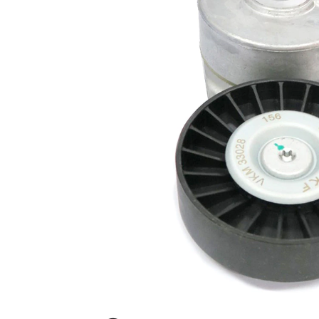
rola
automatic
intinzatoare