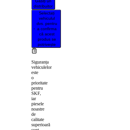
Găsiți un
distribuitor
Selectați
vehiculul
dvs. pentru
a confirma
că acest
produs se
potrivește
Siguranța
vehiculelor
este
o
prioritate
pentru
SKF,
iar
piesele
noastre
de
calitate
superioară
sunt