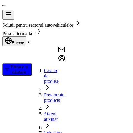
Soluții pentru sectorul autovehiculelor
Piese aftermarket
Europe
Filtrare și
Catalog
căutare
de
produse
Powertrain
products
Sistem
auxiliar
Intinzator