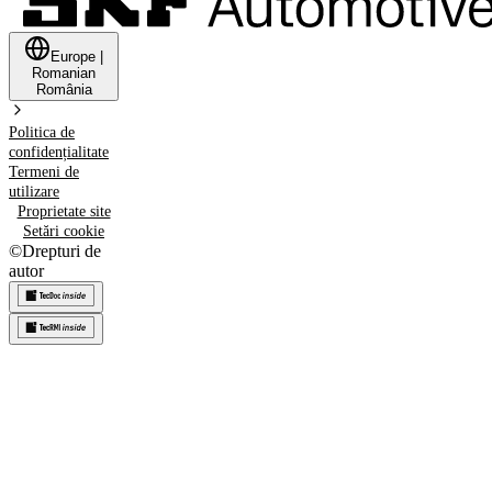
Europe
|
Romanian
România
Politica de
confidențialitate
Termeni de
utilizare
Proprietate site
Setări cookie
©
Drepturi de
autor