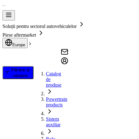
Soluții pentru sectorul autovehiculelor
Piese aftermarket
Europe
Filtrare și
Catalog
căutare
de
produse
Powertrain
products
Sistem
auxiliar
Rola