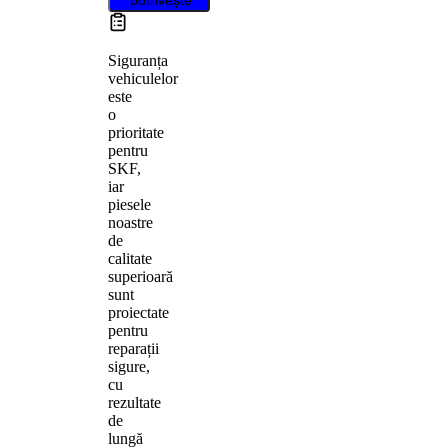
Siguranța
vehiculelor
este
o
prioritate
pentru
SKF,
iar
piesele
noastre
de
calitate
superioară
sunt
proiectate
pentru
reparații
sigure,
cu
rezultate
de
lungă