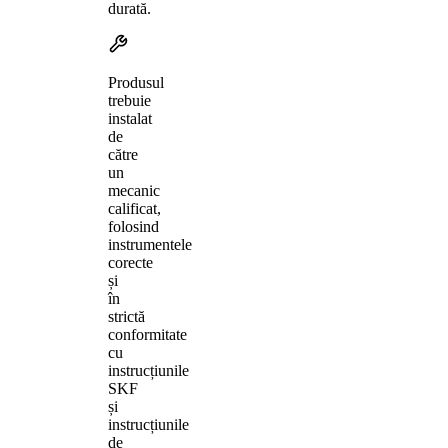
durată.
Produsul
trebuie
instalat
de
către
un
mecanic
calificat,
folosind
instrumentele
corecte
și
în
strictă
conformitate
cu
instrucțiunile
SKF
și
instrucțiunile
de