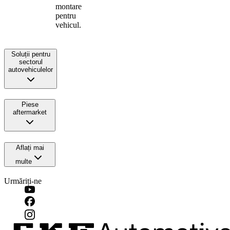
montare
pentru
vehicul.
Soluții pentru
sectorul
autovehiculelor
Piese
aftermarket
Aflați mai
multe
Urmăriți-ne