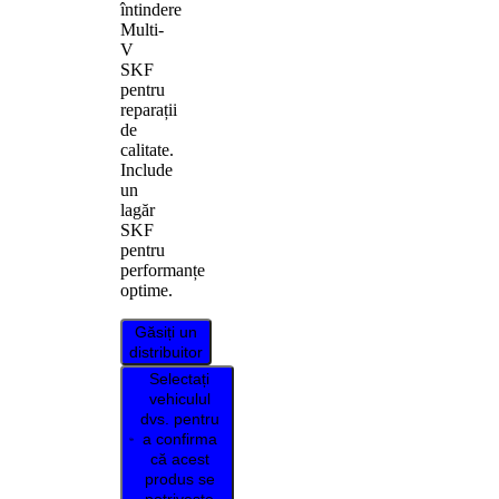
întindere
Multi-
V
SKF
pentru
reparații
de
calitate.
Include
un
lagăr
SKF
pentru
performanțe
optime.
Găsiți un
distribuitor
Selectați
vehiculul
dvs. pentru
a confirma
că acest
produs se
potrivește