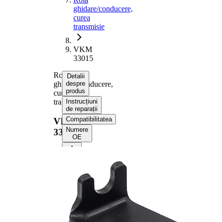
ghidare/conducere,
curea
transmisie
VKM
33015
Rola
Detalii
ghidare/conducere,
despre
produs
curea
transmisie
Instrucțiuni
de reparații
Compatibilitatea
VKM
Numere
33015
OE
Informații despre
produs
Proprietate
Valoare
93,5
Diametru
mm
26,3
Latime
mm