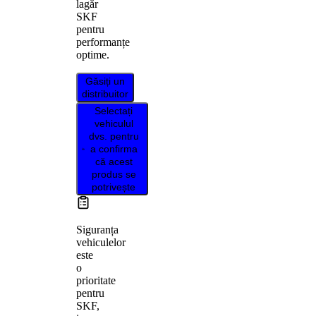
lagăr
SKF
pentru
performanțe
optime.
Găsiți un
distribuitor
Selectați
vehiculul
dvs. pentru
a confirma
că acest
produs se
potrivește
Siguranța
vehiculelor
este
o
prioritate
pentru
SKF,