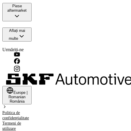
Piese
aftermarket
Aflați mai
multe
Urmăriți-ne
Europe
|
Romanian
România
Politica de
confidențialitate
Termeni de
utilizare