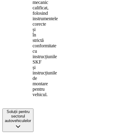
mecanic
calificat,
folosind
instrumentele
corecte
și
în
strictă
conformitate
cu
instrucțiunile
SKF
și
instrucțiunile
de
montare
pentru
vehicul.
Soluții pentru
sectorul
autovehiculelor