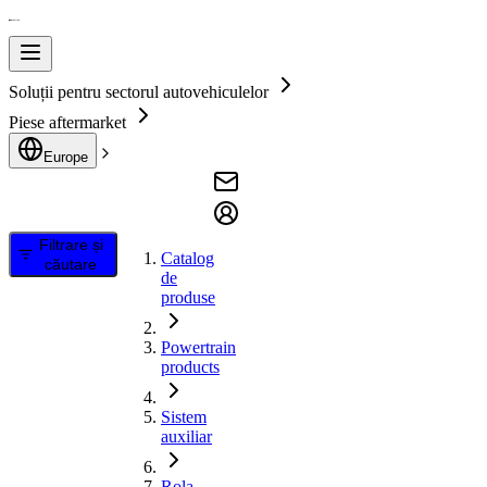
Soluții pentru sectorul autovehiculelor
Piese aftermarket
Europe
Filtrare și
Catalog
căutare
de
produse
Powertrain
products
Sistem
auxiliar
Rola