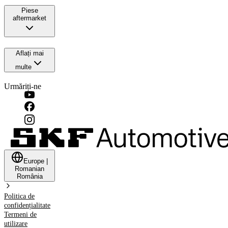
Piese
aftermarket
Aflați mai
multe
Urmăriți-ne
Europe
|
Romanian
România
Politica de
confidențialitate
Termeni de
utilizare