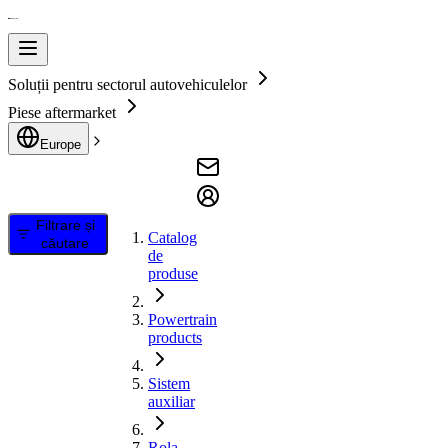
Soluții pentru sectorul autovehiculelor
Piese aftermarket
Europe
Filtrare și
Catalog
căutare
de
produse
Powertrain
products
Sistem
auxiliar
Rola