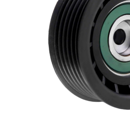
Numar
6
nervuri
Diametru
69,1
flanșă
mm