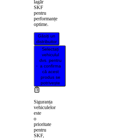
lagăr
SKF
pentru
performanțe
optime.
Găsiți un
distribuitor
Selectați
vehiculul
dvs. pentru
a confirma
că acest
produs se
potrivește
Siguranța
vehiculelor
este
o
prioritate
pentru
SKF,