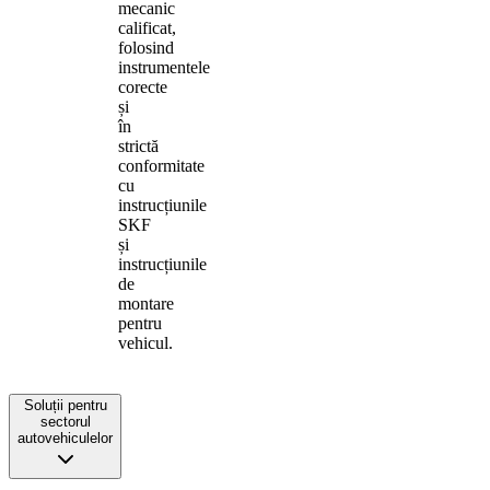
mecanic
calificat,
folosind
instrumentele
corecte
și
în
strictă
conformitate
cu
instrucțiunile
SKF
și
instrucțiunile
de
montare
pentru
vehicul.
Soluții pentru
sectorul
autovehiculelor