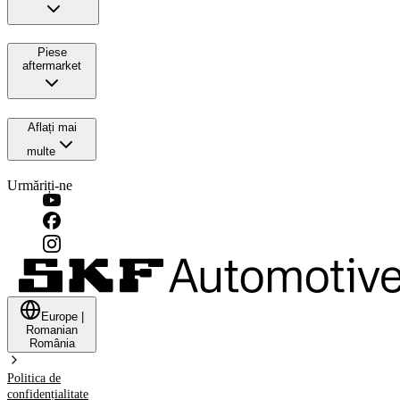
Piese
aftermarket
Aflați mai
multe
Urmăriți-ne
Europe
|
Romanian
România
Politica de
confidențialitate