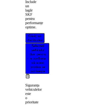
Include
un
lagăr
SKF
pentru
performanțe
optime.
Găsiți un
distribuitor
Selectați
vehiculul
dvs. pentru
a confirma
că acest
produs se
potrivește
Siguranța
vehiculelor
este
o
prioritate