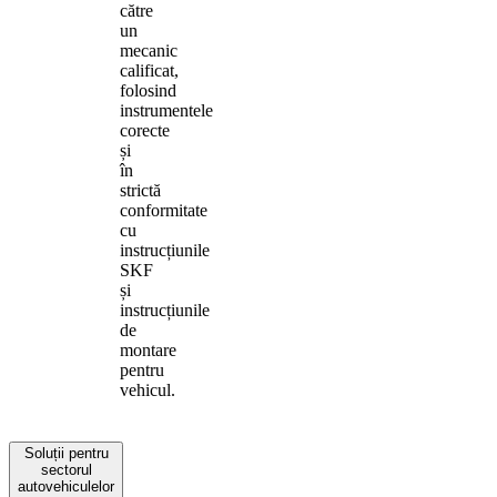
către
un
mecanic
calificat,
folosind
instrumentele
corecte
și
în
strictă
conformitate
cu
instrucțiunile
SKF
și
instrucțiunile
de
montare
pentru
vehicul.
Soluții pentru
sectorul
autovehiculelor