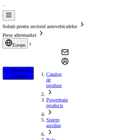
Soluții pentru sectorul autovehiculelor
Piese aftermarket
Europe
Filtrare și
Catalog
căutare
de
produse
Powertrain
products
Sistem
auxiliar
Rola