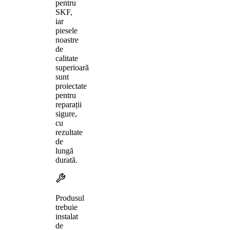
pentru
SKF,
iar
piesele
noastre
de
calitate
superioară
sunt
proiectate
pentru
reparații
sigure,
cu
rezultate
de
lungă
durată.
Produsul
trebuie
instalat
de