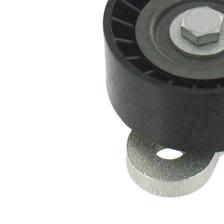
rola
manual
intinzatoare
Set
VKM
reparatie
32050-1
alternativ