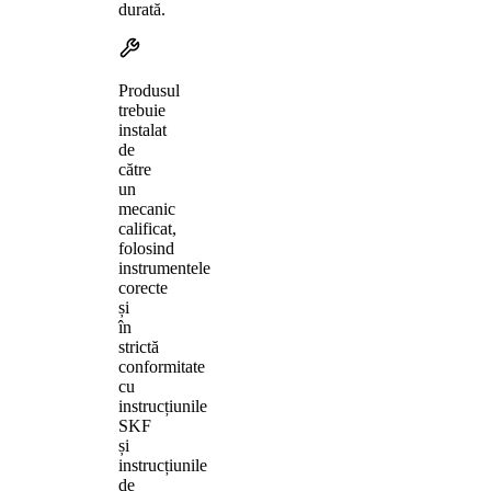
durată.
Produsul
trebuie
instalat
de
către
un
mecanic
calificat,
folosind
instrumentele
corecte
și
în
strictă
conformitate
cu
instrucțiunile
SKF
și
instrucțiunile
de