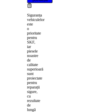
Siguranța
vehiculelor
este
o
prioritate
pentru
SKF,
iar
piesele
noastre
de
calitate
superioară
sunt
proiectate
pentru
reparații
sigure,
cu
rezultate
de
lungă