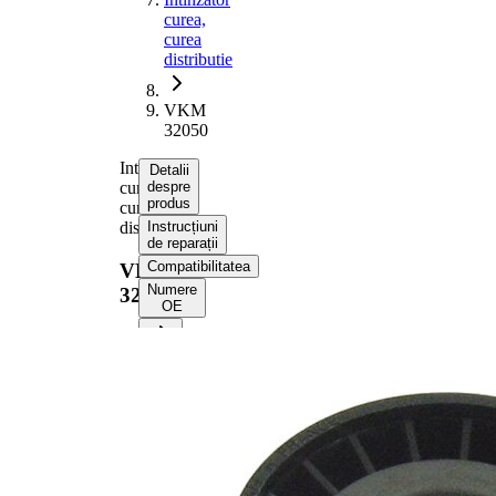
curea,
curea
distributie
VKM
32050
Intinzator
Detalii
curea,
despre
produs
curea
distributie
Instrucțiuni
de reparații
Compatibilitatea
VKM
Numere
32050
OE
Informații despre
produs
Proprietate
Valoare
Diametru
65 mm
Latime
29 mm
Actionare