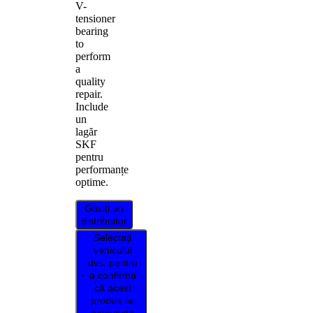
V-
tensioner
bearing
to
perform
a
quality
repair.
Include
un
lagăr
SKF
pentru
performanțe
optime.
Găsiți un
distribuitor
Selectați
vehiculul
dvs. pentru
a confirma
că acest
produs se
potrivește