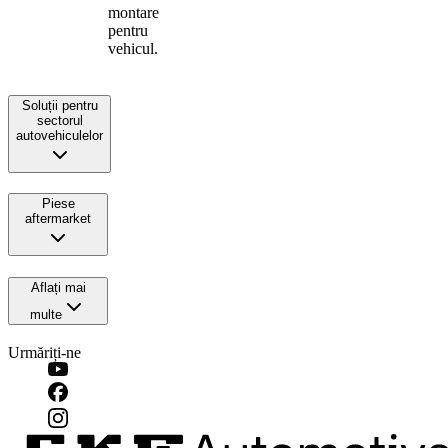
montare
pentru
vehicul.
Soluții pentru
sectorul
autovehiculelor
Piese
aftermarket
Aflați mai
multe
Urmăriți-ne