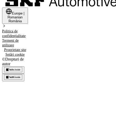
Europe
|
Romanian
România
Politica de
confidențialitate
Termeni de
utilizare
Proprietate site
Setări cookie
©
Drepturi de
autor