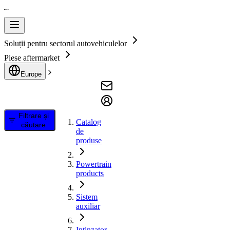
Soluții pentru sectorul autovehiculelor
Piese aftermarket
Europe
Filtrare și
Catalog
căutare
de
produse
Powertrain
products
Sistem
auxiliar
Intinzator