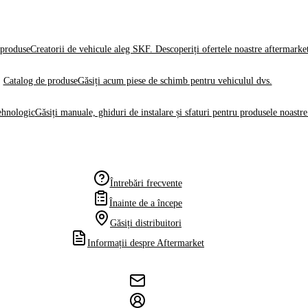
produse
Creatorii de vehicule aleg SKF. Descoperiți ofertele noastre aftermarke
Catalog de produse
Găsiți acum piese de schimb pentru vehiculul dvs.
ehnologic
Găsiți manuale, ghiduri de instalare și sfaturi pentru produsele noastre
Întrebări frecvente
Înainte de a începe
Găsiți distribuitori
Informații despre Aftermarket