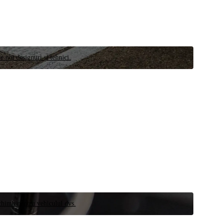
e noi designuri și tehnici.
schimb pentru vehiculul dvs.