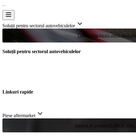
Soluții pentru sectorul autovehiculelor
Curse
Puține locuri oferă șansa efe
Soluții pentru sectorul autovehiculelor
Linkuri rapide
Piese aftermarket
Catalog de produse
20.000 de piese 