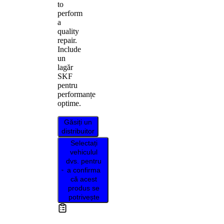
to
perform
a
quality
repair.
Include
un
lagăr
SKF
pentru
performanțe
optime.
Găsiți un
distribuitor
Selectați
vehiculul
dvs. pentru
a confirma
că acest
produs se
potrivește