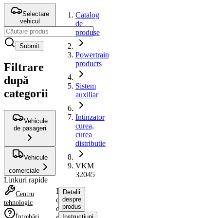
Selectare
Catalog
vehicul
de
produse
Submit
Powertrain
products
Filtrare
după
Sistem
categorii
auxiliar
Intinzator
Vehicule
curea,
de pasageri
curea
distributie
Vehicule
VKM
comerciale
32045
Linkuri rapide
Intinzator
Detalii
Centru
curea,
despre
tehnologic
produs
curea
Întrebări
distributie
Instrucțiuni