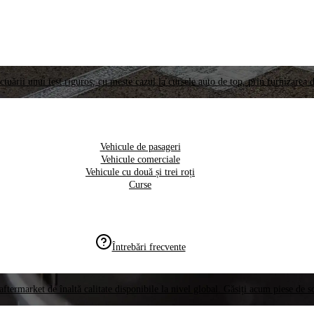
ctuării unui test riguros, cu meste cazul la cursele auto de top, prin furnizarea d
Vehicule de pasageri
Vehicule comerciale
Vehicule cu două și trei roți
Curse
Întrebări frecvente
aftermarket de înaltă calitate disponibile la nivel global. Găsiți acum piese de 