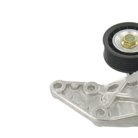
rola
automatic
intinzatoare