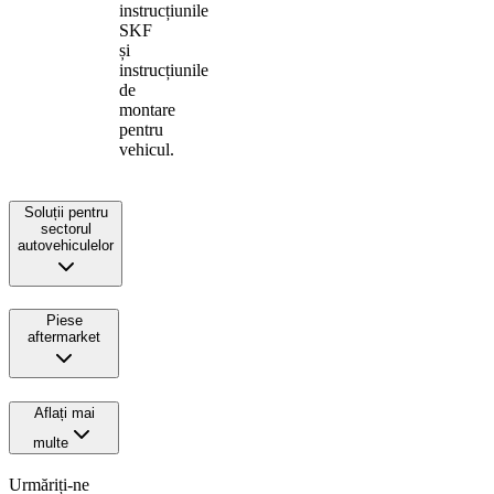
instrucțiunile
SKF
și
instrucțiunile
de
montare
pentru
vehicul.
Soluții pentru
sectorul
autovehiculelor
Piese
aftermarket
Aflați mai
multe
Urmăriți-ne