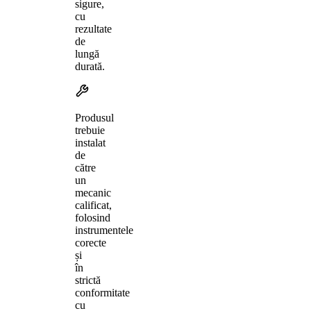
sigure,
cu
rezultate
de
lungă
durată.
Produsul
trebuie
instalat
de
către
un
mecanic
calificat,
folosind
instrumentele
corecte
și
în
strictă
conformitate
cu