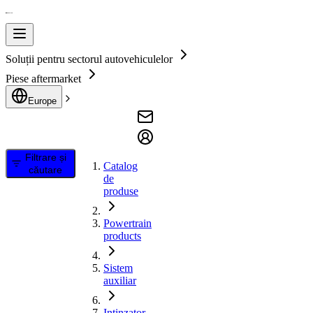
Soluții pentru sectorul autovehiculelor
Piese aftermarket
Europe
Filtrare și
Catalog
căutare
de
produse
Powertrain
products
Sistem
auxiliar
Intinzator