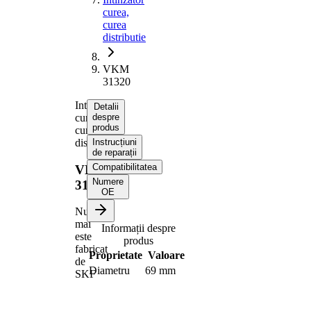
curea,
curea
distributie
VKM
31320
Intinzator
Detalii
curea,
despre
produs
curea
distributie
Instrucțiuni
de reparații
Compatibilitatea
VKM
Numere
31320
OE
Nu
mai
Informații despre
este
produs
fabricat
Proprietate
Valoare
de
Diametru
69 mm
SKF
Latime
24 mm
Actionare