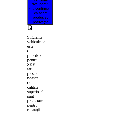
dvs. pentru
a confirma
că acest
produs se
potrivește
Siguranța
vehiculelor
este
o
prioritate
pentru
SKF,
iar
piesele
noastre
de
calitate
superioară
sunt
proiectate
pentru
reparații