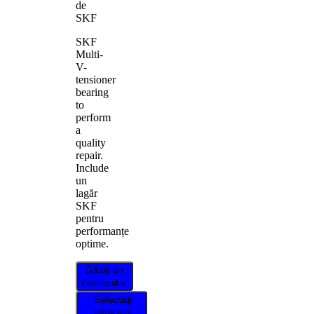
de
SKF
SKF
Multi-
V-
tensioner
bearing
to
perform
a
quality
repair.
Include
un
lagăr
SKF
pentru
performanțe
optime.
Găsiți un
distribuitor
Selectați
vehiculul