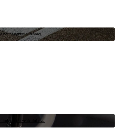
e noi designuri și tehnici.
schimb pentru vehiculul dvs.