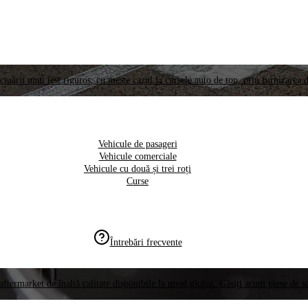
ctuării unui test riguros, cu meste cazul la cursele auto de top, prin furnizarea d
Vehicule de pasageri
Vehicule comerciale
Vehicule cu două și trei roți
Curse
Întrebări frecvente
aftermarket de înaltă calitate disponibile la nivel global. Găsiți acum piese de 