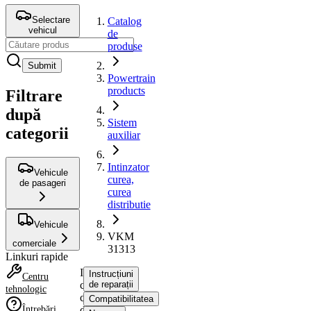
Selectare
Catalog
vehicul
de
produse
Submit
Powertrain
products
Filtrare
după
Sistem
categorii
auxiliar
Intinzator
Vehicule
curea,
de pasageri
curea
distributie
Vehicule
VKM
comerciale
31313
Linkuri rapide
Intinzator
Instrucțiuni
Centru
curea,
de reparații
tehnologic
curea
Compatibilitatea
Întrebări
distributie