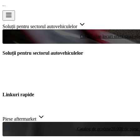
Soluții pentru sectorul autovehiculelor
Curse
Puține locuri oferă șansa efe
Soluții pentru sectorul autovehiculelor
Linkuri rapide
Piese aftermarket
Catalog de produse
20.000 de piese 