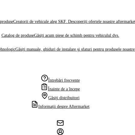
produse
Creatorii de vehicule aleg SKF. Descoperiți ofertele noastre aftermarke
Catalog de produse
Găsiți acum piese de schimb pentru vehiculul dvs.
ehnologic
Găsiți manuale, ghiduri de instalare și sfaturi pentru produsele noastre
Întrebări frecvente
Înainte de a începe
Găsiți distribuitori
Informații despre Aftermarket