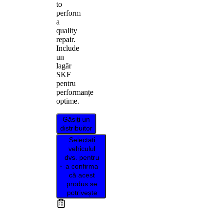
to
perform
a
quality
repair.
Include
un
lagăr
SKF
pentru
performanțe
optime.
Găsiți un
distribuitor
Selectați
vehiculul
dvs. pentru
a confirma
că acest
produs se
potrivește