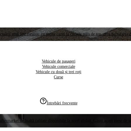
ctuării unui test riguros, cu meste cazul la cursele auto de top, prin furnizarea d
Vehicule de pasageri
Vehicule comerciale
Vehicule cu două și trei roți
Curse
Întrebări frecvente
aftermarket de înaltă calitate disponibile la nivel global. Găsiți acum piese de 