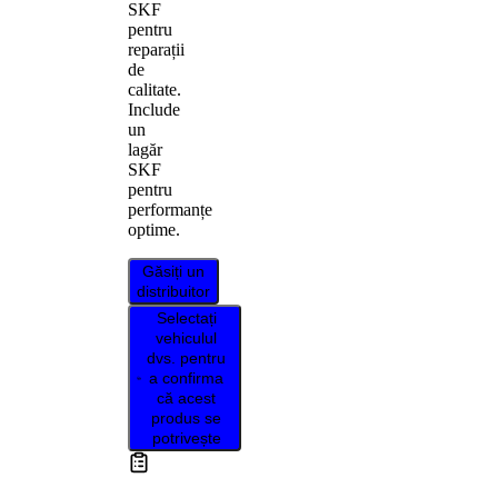
SKF
pentru
reparații
de
calitate.
Include
un
lagăr
SKF
pentru
performanțe
optime.
Găsiți un
distribuitor
Selectați
vehiculul
dvs. pentru
a confirma
că acest
produs se
potrivește