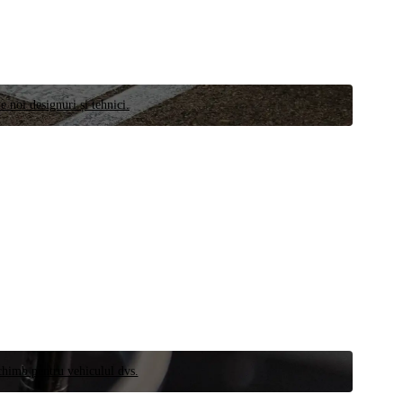
e noi designuri și tehnici.
schimb pentru vehiculul dvs.