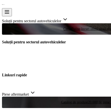
Soluții pentru sectorul autovehiculelor
Curse
Puține locuri oferă șansa efe
Soluții pentru sectorul autovehiculelor
Linkuri rapide
Piese aftermarket
Catalog de produse
20.000 de piese 