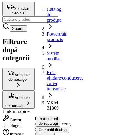
Selectare
Catalog
vehicul
de
produse
Submit
Powertrain
products
Filtrare
după
Sistem
categorii
auxiliar
Rola
Vehicule
ghidare/conducere,
de pasageri
curea
transmisie
Vehicule
VKM
comerciale
31309
Linkuri rapide
Rola
Instrucțiuni
Centru
ghidare/conducere,
de reparații
tehnologic
curea
Compatibilitatea
Întrebări
transmisie