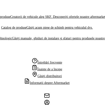
produse
Creatorii de vehicule aleg SKF. Descoperiți ofertele noastre aftermarke
Catalog de produse
Găsiți acum piese de schimb pentru vehiculul dvs.
ehnologic
Găsiți manuale, ghiduri de instalare și sfaturi pentru produsele noastre
Întrebări frecvente
Înainte de a începe
Găsiți distribuitori
Informații despre Aftermarket