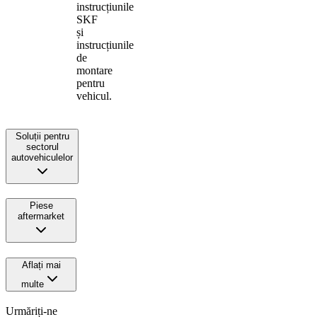
instrucțiunile
SKF
și
instrucțiunile
de
montare
pentru
vehicul.
Soluții pentru
sectorul
autovehiculelor
Piese
aftermarket
Aflați mai
multe
Urmăriți-ne