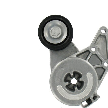
rola
automatic
intinzatoare