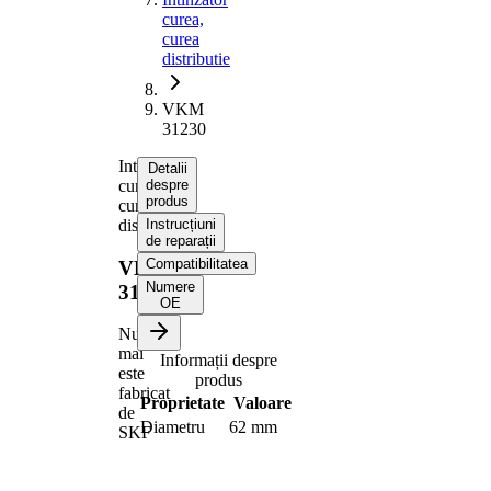
curea,
curea
distributie
VKM
31230
Intinzator
Detalii
curea,
despre
produs
curea
distributie
Instrucțiuni
de reparații
Compatibilitatea
VKM
Numere
31230
OE
Nu
mai
Informații despre
este
produs
fabricat
Proprietate
Valoare
de
Diametru
62 mm
SKF
Latime
20,7 mm
Actionare