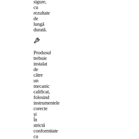
sigure,
cu
rezultate
de
lungă
durată.
Produsul
trebuie
instalat
de
către
un
mecanic
calificat,
folosind
instrumentele
corecte
și
în
strictă
conformitate
cu