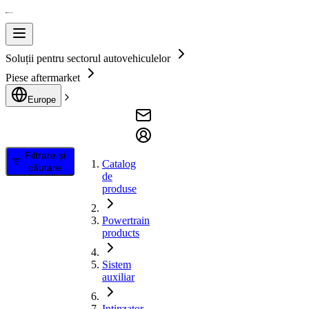
Soluții pentru sectorul autovehiculelor
Piese aftermarket
Europe
Filtrare și
Catalog
căutare
de
produse
Powertrain
products
Sistem
auxiliar
Intinzator