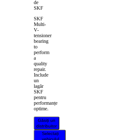
de
SKF
SKF
Multi-
V-
tensioner
bearing
to
perform
a
quality
repair.
Include
un
lagăr
SKF
pentru
performanțe
optime.
Găsiți un
distribuitor
Selectați
vehiculul