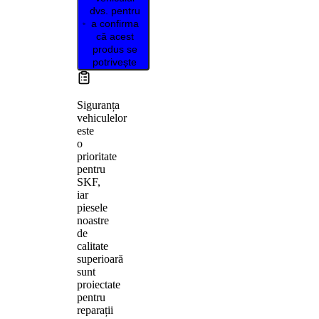
dvs. pentru
a confirma
că acest
produs se
potrivește
Siguranța
vehiculelor
este
o
prioritate
pentru
SKF,
iar
piesele
noastre
de
calitate
superioară
sunt
proiectate
pentru
reparații