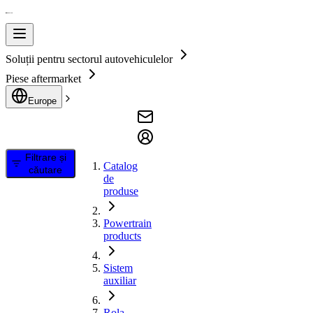
Soluții pentru sectorul autovehiculelor
Piese aftermarket
Europe
Filtrare și
Catalog
căutare
de
produse
Powertrain
products
Sistem
auxiliar
Rola