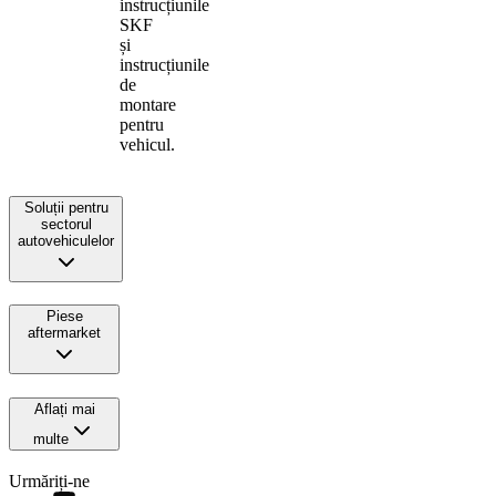
instrucțiunile
SKF
și
instrucțiunile
de
montare
pentru
vehicul.
Soluții pentru
sectorul
autovehiculelor
Piese
aftermarket
Aflați mai
multe
Urmăriți-ne