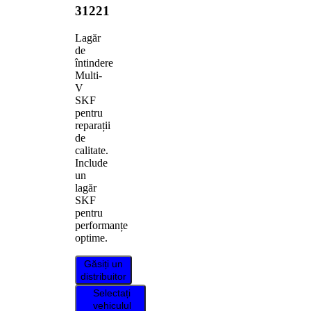
31221
Lagăr
de
întindere
Multi-
V
SKF
pentru
reparații
de
calitate.
Include
un
lagăr
SKF
pentru
performanțe
optime.
Găsiți un
distribuitor
Selectați
vehiculul