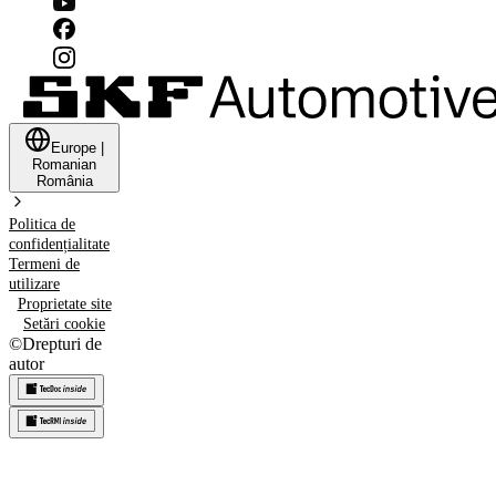
Europe
|
Romanian
România
Politica de
confidențialitate
Termeni de
utilizare
Proprietate site
Setări cookie
©
Drepturi de
autor