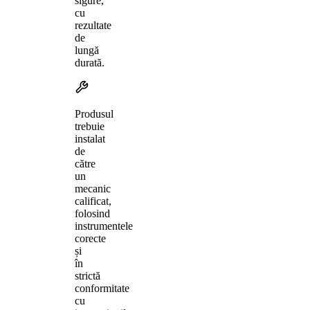
sigure,
cu
rezultate
de
lungă
durată.
Produsul
trebuie
instalat
de
către
un
mecanic
calificat,
folosind
instrumentele
corecte
și
în
strictă
conformitate
cu