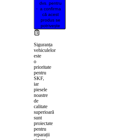
dvs. pentru
a confirma
că acest
produs se
potrivește
Siguranța
vehiculelor
este
o
prioritate
pentru
SKF,
iar
piesele
noastre
de
calitate
superioară
sunt
proiectate
pentru
reparații