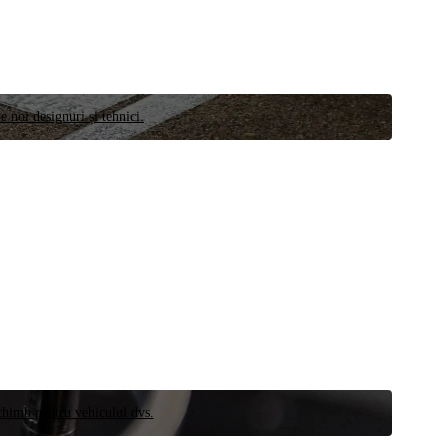
e noi designuri și tehnici.
schimb pentru vehiculul dvs.