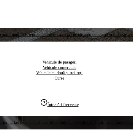
ctuării unui test riguros, cu meste cazul la cursele auto de top, prin furnizarea d
Vehicule de pasageri
Vehicule comerciale
Vehicule cu două și trei roți
Curse
Întrebări frecvente
aftermarket de înaltă calitate disponibile la nivel global. Găsiți acum piese de 