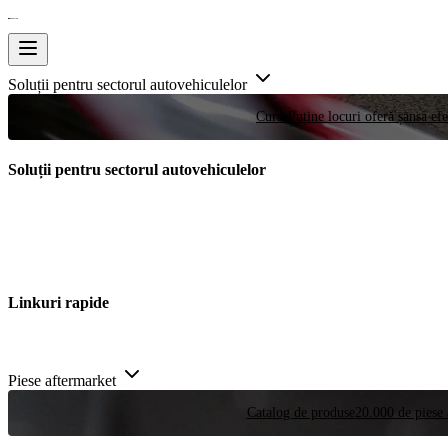
Soluții pentru sectorul autovehiculelor
Curse
Puține locuri oferă șansa efe
Soluții pentru sectorul autovehiculelor
Linkuri rapide
Piese aftermarket
Catalog de produse
20.000 de piese 