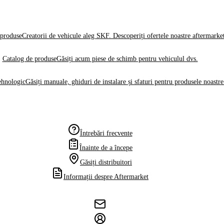
produse
Creatorii de vehicule aleg SKF. Descoperiți ofertele noastre aftermarke
Catalog de produse
Găsiți acum piese de schimb pentru vehiculul dvs.
ehnologic
Găsiți manuale, ghiduri de instalare și sfaturi pentru produsele noastre
Întrebări frecvente
Înainte de a începe
Găsiți distribuitori
Informații despre Aftermarket