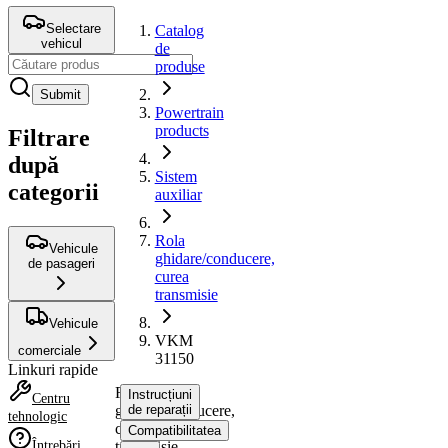
Selectare
Catalog
vehicul
de
produse
Submit
Powertrain
products
Filtrare
după
Sistem
categorii
auxiliar
Rola
Vehicule
ghidare/conducere,
de pasageri
curea
transmisie
Vehicule
VKM
comerciale
31150
Linkuri rapide
Rola
Instrucțiuni
Centru
ghidare/conducere,
de reparații
tehnologic
curea
Compatibilitatea
Întrebări
transmisie