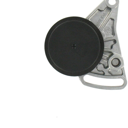
nervuri
Actionare
rola
manual
intinzatoare
Diametru
64 mm
flanșă