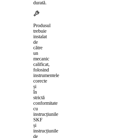
durată.
Produsul
trebuie
instalat
de
către
un
mecanic
calificat,
folosind
instrumentele
corecte
și
în
strictă
conformitate
cu
instrucțiunile
SKF
și
instrucțiunile
de