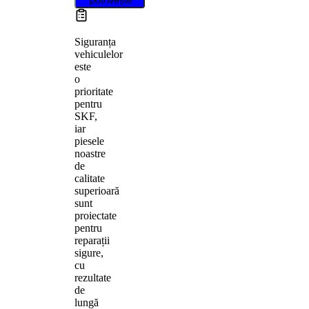
Siguranța
vehiculelor
este
o
prioritate
pentru
SKF,
iar
piesele
noastre
de
calitate
superioară
sunt
proiectate
pentru
reparații
sigure,
cu
rezultate
de
lungă