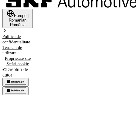
Europe
|
Romanian
România
Politica de
confidențialitate
Termeni de
utilizare
Proprietate site
Setări cookie
©
Drepturi de
autor