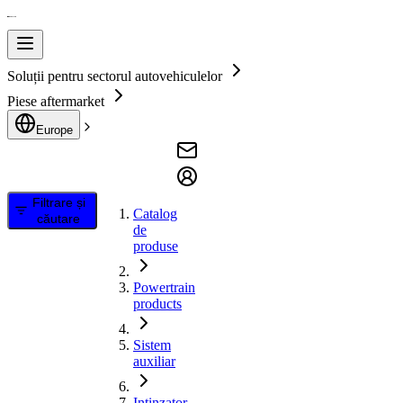
Soluții pentru sectorul autovehiculelor
Piese aftermarket
Europe
Filtrare și
Catalog
căutare
de
produse
Powertrain
products
Sistem
auxiliar
Intinzator