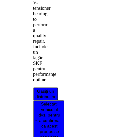
V-
tensioner
bearing
to
perform
a
quality
repair.
Include
un
lagăr
SKF
pentru
performanțe
optime.
Găsiți un
distribuitor
Selectați
vehiculul
dvs. pentru
a confirma
că acest
produs se
potrivește