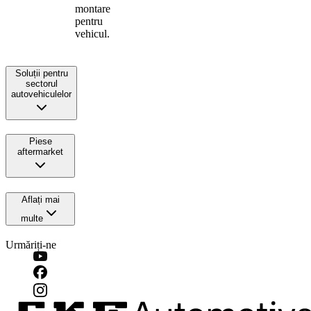
montare
pentru
vehicul.
Soluții pentru
sectorul
autovehiculelor
Piese
aftermarket
Aflați mai
multe
Urmăriți-ne