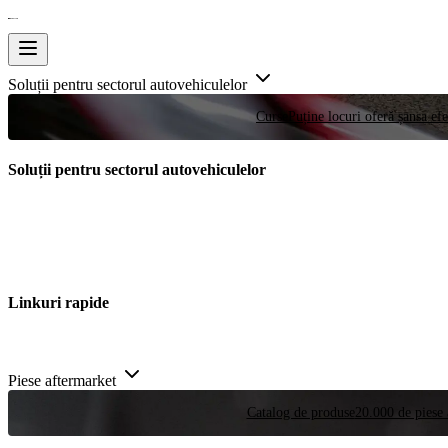
Soluții pentru sectorul autovehiculelor
Curse
Puține locuri oferă șansa efe
Soluții pentru sectorul autovehiculelor
Linkuri rapide
Piese aftermarket
Catalog de produse
20.000 de piese 