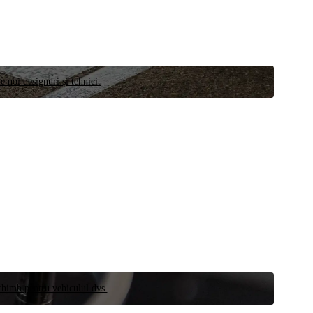
e noi designuri și tehnici.
schimb pentru vehiculul dvs.