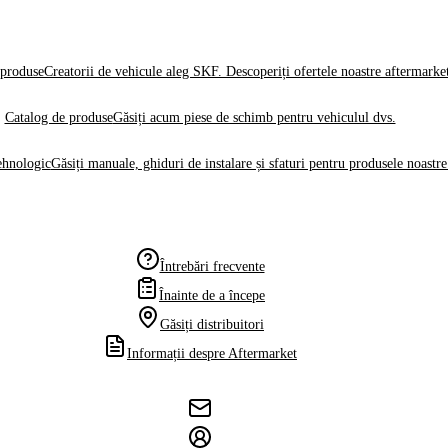
produse
Creatorii de vehicule aleg SKF. Descoperiți ofertele noastre aftermarke
Catalog de produse
Găsiți acum piese de schimb pentru vehiculul dvs.
ehnologic
Găsiți manuale, ghiduri de instalare și sfaturi pentru produsele noastre
Întrebări frecvente
Înainte de a începe
Găsiți distribuitori
Informații despre Aftermarket