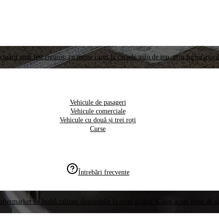
ctuării unui test riguros, cu meste cazul la cursele auto de top, prin furnizarea d
Vehicule de pasageri
Vehicule comerciale
Vehicule cu două și trei roți
Curse
Întrebări frecvente
aftermarket de înaltă calitate disponibile la nivel global. Găsiți acum piese de 