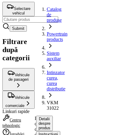
Selectare
Catalog
vehicul
de
produse
Submit
Powertrain
products
Filtrare
după
Sistem
categorii
auxiliar
Intinzator
Vehicule
curea,
de pasageri
curea
distributie
Vehicule
VKM
comerciale
31022
Linkuri rapide
Intinzator
Detalii
Centru
curea,
despre
tehnologic
produs
curea
Întrebări
distributie
Instrucțiuni