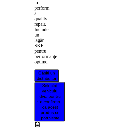
to
perform
a
quality
repair.
Include
un
lagăr
SKF
pentru
performanțe
optime.
Găsiți un
distribuitor
Selectați
vehiculul
dvs. pentru
a confirma
că acest
produs se
potrivește