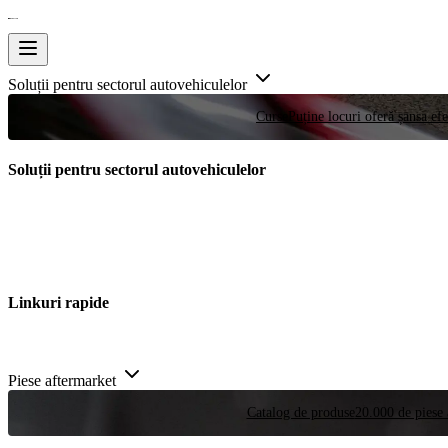
Soluții pentru sectorul autovehiculelor
Curse
Puține locuri oferă șansa efe
Soluții pentru sectorul autovehiculelor
Linkuri rapide
Piese aftermarket
Catalog de produse
20.000 de piese 