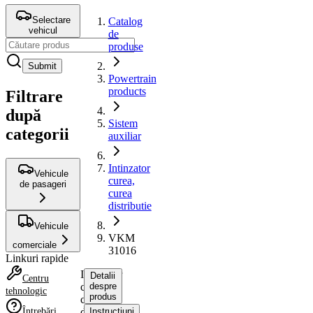
Selectare
Catalog
vehicul
de
produse
Submit
Powertrain
products
Filtrare
după
Sistem
categorii
auxiliar
Intinzator
Vehicule
curea,
de pasageri
curea
distributie
Vehicule
VKM
comerciale
31016
Linkuri rapide
Intinzator
Detalii
Centru
curea,
despre
tehnologic
produs
curea
Întrebări
distributie
Instrucțiuni