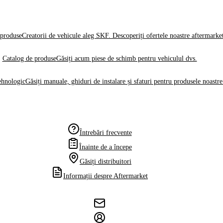
produse
Creatorii de vehicule aleg SKF. Descoperiți ofertele noastre aftermarke
Catalog de produse
Găsiți acum piese de schimb pentru vehiculul dvs.
ehnologic
Găsiți manuale, ghiduri de instalare și sfaturi pentru produsele noastre
Întrebări frecvente
Înainte de a începe
Găsiți distribuitori
Informații despre Aftermarket