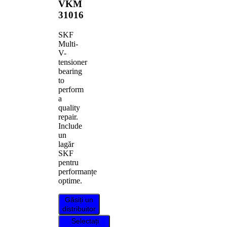
VKM
31016
SKF
Multi-
V-
tensioner
bearing
to
perform
a
quality
repair.
Include
un
lagăr
SKF
pentru
performanțe
optime.
Găsiți un
distribuitor
Selectați