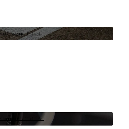
e noi designuri și tehnici.
schimb pentru vehiculul dvs.