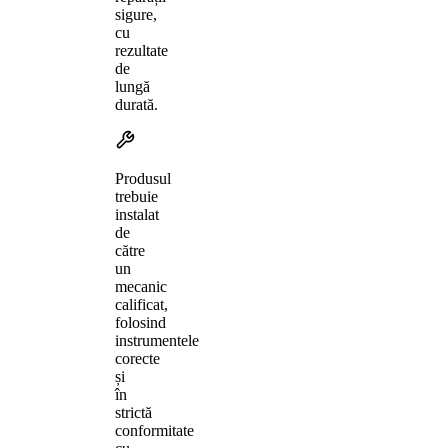
sigure,
cu
rezultate
de
lungă
durată.
Produsul
trebuie
instalat
de
către
un
mecanic
calificat,
folosind
instrumentele
corecte
și
în
strictă
conformitate