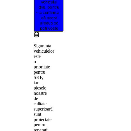
vehiculul
dvs. pentru
a confirma
că acest
produs se
potrivește
Siguranța
vehiculelor
este
o
prioritate
pentru
SKF,
iar
piesele
noastre
de
calitate
superioară
sunt
proiectate
pentru
reparații