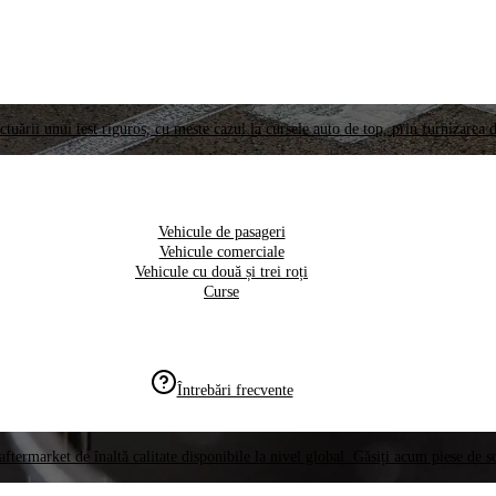
ctuării unui test riguros, cu meste cazul la cursele auto de top, prin furnizarea d
Vehicule de pasageri
Vehicule comerciale
Vehicule cu două și trei roți
Curse
Întrebări frecvente
aftermarket de înaltă calitate disponibile la nivel global. Găsiți acum piese de 