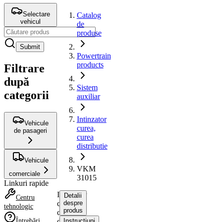
Selectare
Catalog
vehicul
de
produse
Submit
Powertrain
products
Filtrare
după
Sistem
categorii
auxiliar
Intinzator
Vehicule
curea,
de pasageri
curea
distributie
Vehicule
VKM
comerciale
31015
Linkuri rapide
Intinzator
Detalii
Centru
curea,
despre
tehnologic
produs
curea
Întrebări
distributie
Instrucțiuni