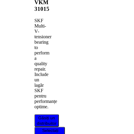
VKM
31015
SKF
Multi-
V-
tensioner
bearing
to
perform
a
quality
repair.
Include
un
lagăr
SKF
pentru
performanțe
optime.
Găsiți un
distribuitor
Selectați