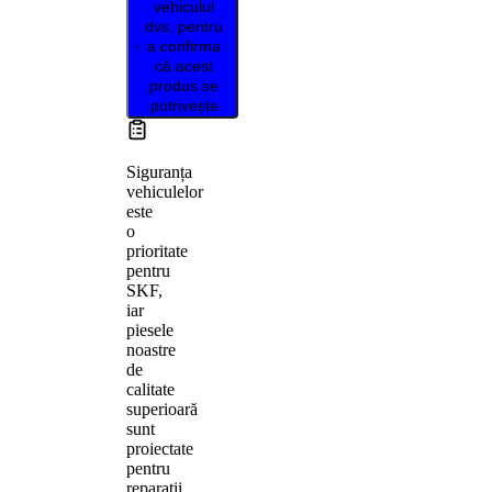
vehiculul
dvs. pentru
a confirma
că acest
produs se
potrivește
Siguranța
vehiculelor
este
o
prioritate
pentru
SKF,
iar
piesele
noastre
de
calitate
superioară
sunt
proiectate
pentru
reparații