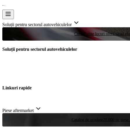
Soluții pentru sectorul autovehiculelor
Curse
Puține locuri oferă șansa efe
Soluții pentru sectorul autovehiculelor
Linkuri rapide
Piese aftermarket
Catalog de produse
20.000 de piese 