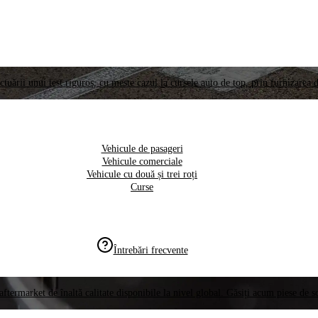
ctuării unui test riguros, cu meste cazul la cursele auto de top, prin furnizarea d
Vehicule de pasageri
Vehicule comerciale
Vehicule cu două și trei roți
Curse
Întrebări frecvente
aftermarket de înaltă calitate disponibile la nivel global. Găsiți acum piese de 