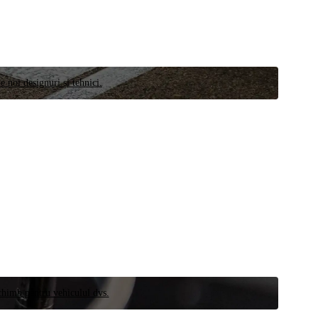
e noi designuri și tehnici.
schimb pentru vehiculul dvs.