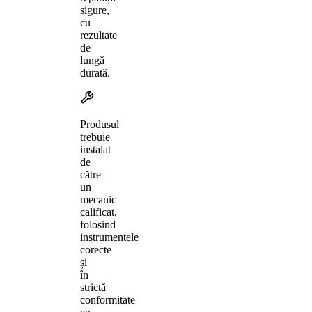
sigure,
cu
rezultate
de
lungă
durată.
Produsul
trebuie
instalat
de
către
un
mecanic
calificat,
folosind
instrumentele
corecte
și
în
strictă
conformitate