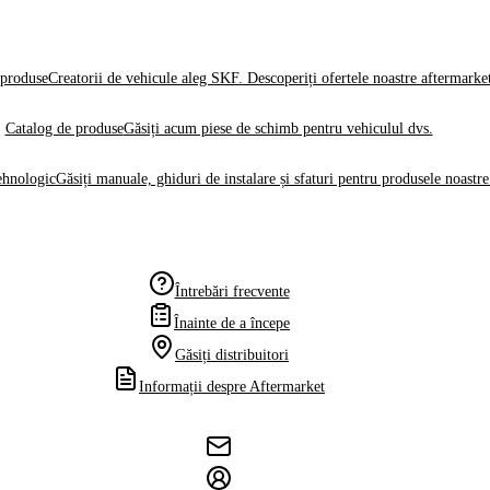
produse
Creatorii de vehicule aleg SKF. Descoperiți ofertele noastre aftermarke
Catalog de produse
Găsiți acum piese de schimb pentru vehiculul dvs.
ehnologic
Găsiți manuale, ghiduri de instalare și sfaturi pentru produsele noastre
Întrebări frecvente
Înainte de a începe
Găsiți distribuitori
Informații despre Aftermarket