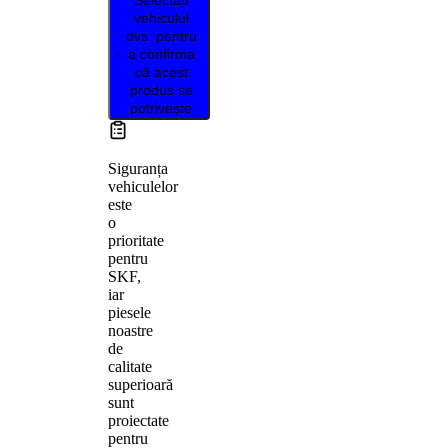
vehiculul
dvs. pentru
a confirma
că acest
produs se
potrivește
Siguranța
vehiculelor
este
o
prioritate
pentru
SKF,
iar
piesele
noastre
de
calitate
superioară
sunt
proiectate
pentru