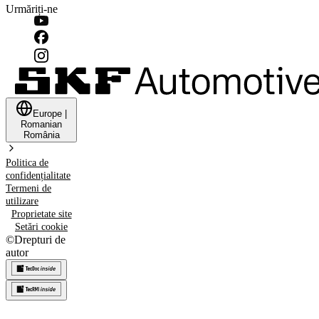
Urmăriți-ne
Europe
|
Romanian
România
Politica de
confidențialitate
Termeni de
utilizare
Proprietate site
Setări cookie
©
Drepturi de
autor