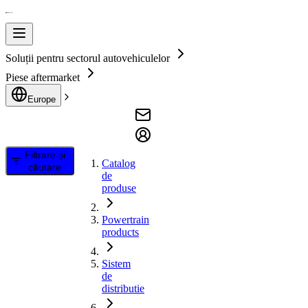
Soluții pentru sectorul autovehiculelor
Piese aftermarket
Europe
Filtrare și
Catalog
căutare
de
produse
Powertrain
products
Sistem
de
distributie