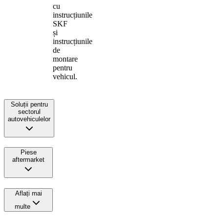
cu
instrucțiunile
SKF
și
instrucțiunile
de
montare
pentru
vehicul.
Soluții pentru
sectorul
autovehiculelor
Piese
aftermarket
Aflați mai
multe