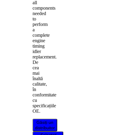
all
components
needed
to
perform
a
complete
engine
timing
idler
replacement.
De
cea
mai
înaltă
calitate,
în
conformitate
cu
specificațiile
OE.
Găsiți un
distribuitor
Selectați