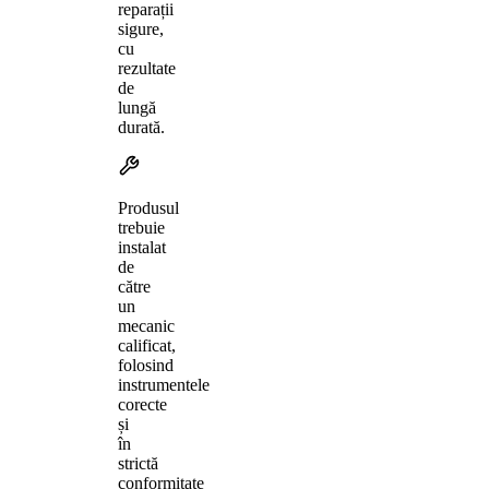
reparații
sigure,
cu
rezultate
de
lungă
durată.
Produsul
trebuie
instalat
de
către
un
mecanic
calificat,
folosind
instrumentele
corecte
și
în
strictă
conformitate